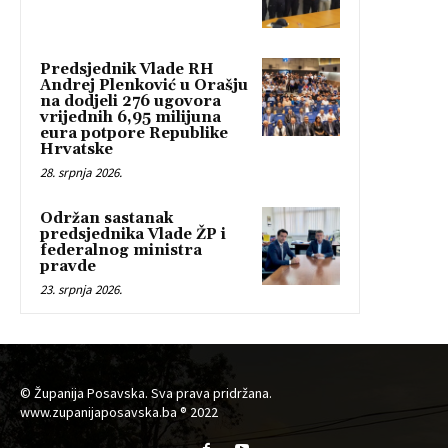
Predsjednik Vlade RH
Andrej Plenković u Orašju
na dodjeli 276 ugovora
vrijednih 6,95 milijuna
eura potpore Republike
Hrvatske
28. srpnja 2026.
Održan sastanak
predsjednika Vlade ŽP i
federalnog ministra
pravde
23. srpnja 2026.
© Županija Posavska. Sva prava pridržana.
www.zupanijaposavska.ba ® 2022