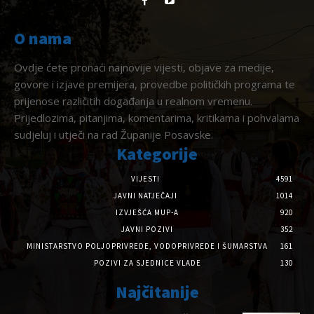
O nama
Ovdje ćete pronaći najnovije vijesti, objave za medije,
govore i izjave premijera, provedbe političkih programa te
prijenose različitih događanja u realnom vremenu.
Prijedlozima, pitanjima, komentarima, kritikama i pohvalama
sudjeluj i utječi na rad Županije Posavske.
Kategorije
VIJESTI
4591
JAVNI NATJEČAJI
1014
IZVJEŠĆA MUP-A
920
JAVNI POZIVI
352
MINISTARSTVO POLJOPRIVREDE, VODOPRIVREDE I ŠUMARSTVA
161
POZIVI ZA SJEDNICE VLADE
130
Najčitanije