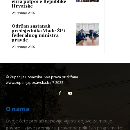
eura potpore Republike
Hrvatske
28. srpnja 2026.
Održan sastanak
predsjednika Vlade ŽP i
federalnog ministra
pravde
23. srpnja 2026.
© Županija Posavska. Sva prava pridržana.
www.zupanijaposavska.ba ® 2022
O nama
Ovdje ćete pronaći najnovije vijesti, objave za medije,
govore i izjave premijera, provedbe političkih programa te