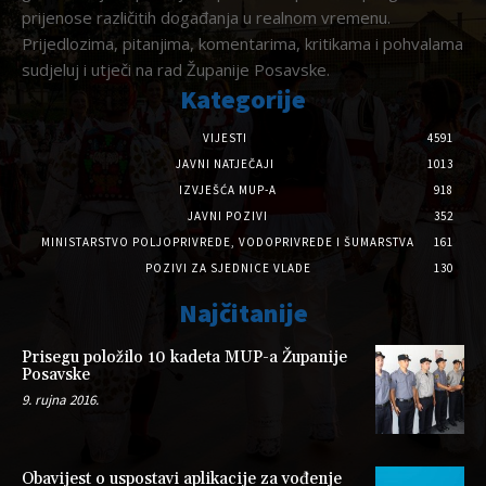
prijenose različitih događanja u realnom vremenu.
Prijedlozima, pitanjima, komentarima, kritikama i pohvalama
sudjeluj i utječi na rad Županije Posavske.
Kategorije
VIJESTI
4591
JAVNI NATJEČAJI
1013
IZVJEŠĆA MUP-A
918
JAVNI POZIVI
352
MINISTARSTVO POLJOPRIVREDE, VODOPRIVREDE I ŠUMARSTVA
161
POZIVI ZA SJEDNICE VLADE
130
Najčitanije
Prisegu položilo 10 kadeta MUP-a Županije
Posavske
9. rujna 2016.
Obavijest o uspostavi aplikacije za vođenje