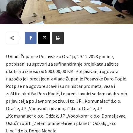
U Vladi Županije Posavske u Orašju, 29.12.2023.godine,
potpisani su ugovori za sufinanciranje projekata zaštite
okoliša u iznosu od 500.000,00 KM. Potpisivanju ugovora
nazočio je i predsjednik Vlade Županije Posavske Đuro Topić.
Potpise na ugovore stavili su ministar prometa, veza i
zaštite okoliša Pero Radić, te predstavnici sedam odabranih
prijavitelja po Javnom pozivu, i to: JP „Komunalac“ d.o.o.
Orašje, JP „Vodovod i odvodnja“ d.o.o. Orašje, JP
„Komunalac“ d.o.o. Odžak, JP „Vodokom“ d.o.o. Domaljevac,
Uslužni obrt „Zeleni planet-Green planet“ Odžak, „Eco
Line“ d.o.o. Donja Mahala.