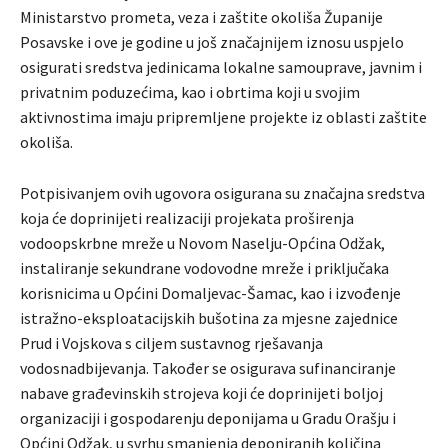
Ministarstvo prometa, veza i zaštite okoliša Županije
Posavske i ove je godine u još značajnijem iznosu uspjelo
osigurati sredstva jedinicama lokalne samouprave, javnim i
privatnim poduzećima, kao i obrtima koji u svojim
aktivnostima imaju pripremljene projekte iz oblasti zaštite
okoliša.
Potpisivanjem ovih ugovora osigurana su značajna sredstva
koja će doprinijeti realizaciji projekata proširenja
vodoopskrbne mreže u Novom Naselju-Općina Odžak,
instaliranje sekundrane vodovodne mreže i priključaka
korisnicima u Općini Domaljevac-Šamac, kao i izvođenje
istražno-eksploatacijskih bušotina za mjesne zajednice
Prud i Vojskova s ciljem sustavnog rješavanja
vodosnadbijevanja. Također se osigurava sufinanciranje
nabave građevinskih strojeva koji će doprinijeti boljoj
organizaciji i gospodarenju deponijama u Gradu Orašju i
Općini Odžak, u svrhu smanjenja deponiranih količina