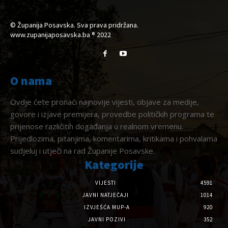
© Županija Posavska. Sva prava pridržana.
www.zupanijaposavska.ba ® 2022
O nama
Ovdje ćete pronaći najnovije vijesti, objave za medije,
govore i izjave premijera, provedbe političkih programa te
prijenose različitih događanja u realnom vremenu.
Prijedlozima, pitanjima, komentarima, kritikama i pohvalama
sudjeluj i utječi na rad Županije Posavske.
Kategorije
VIJESTI
4591
JAVNI NATJEČAJI
1014
IZVJEŠĆA MUP-A
920
JAVNI POZIVI
352