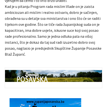
vjerujem da ćemo i to vrlo brzo uraditi.
Kad je u pitanju Program rada mislim Vlade on je zaista
ambiciozan ali mislim i realno ostvariv, dobro je sačinjen,
obrađena su u detalje sva ministarstva i ono što će se raditi
tijekom ove godine. Što se tiče rada županijskog suda on je
kapacitiran, ima dobre uvjete, iskusne suce koji svoj posao
rade profesionalno. Samo je jedna odluka pala na višoj
instanci, što je dokaz da taj sud radi izuzetno dobro svoj
posao, naglasio je predsjednik Skupštine Županije Posavske
Blaž Župarić.