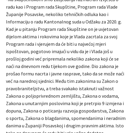
radu kao i Program rada Skupštine, Program rada Vlade
Županije Posavske, nekoliko tehničkih odluka kao i
Informaciju o radu Kantonalnog suda u Odžaku za 2020. g.
Kad je u pitanju Program rada Skupštine on je uvjetovan
dijelom aktima i rokovima koje je Vlada zacrtala za svoj
Program rada i vjerujem da će biti u najvećoj mjeri
ispoštovan, pogotovo imajući u vidu da je i Vlada još u
prošloj godini već pripremala nekoliko zakona koji će se
naći na dnevnom redu tijekom ove godine. Dio zakona je
prošao formu nacrta i javne rasprave, tako da se može naći
već na narednoj sjednici. Među tim zakonima su Zakon o
pravobraniteljstvu, a treba svakako istaknuti važnost
Zakona o poljoprivrednom zemljištu, Zakona o vodama,
Zakona u unutarnjim poslovima koji je pretrpio 9 izmjena i
dopuna, Zakona o poticanju razvoja gospodarstva, Zakona
o sportu, Zakona o blagdanima, spomendanima i neradnim
danima u Županiji Posavskoj i drugim pravnim aktima. Isto
tako na dnevnom će redu biti vrlo važna dodatna