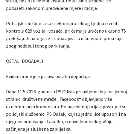
šteta, bez ozlijeđenih osoba. Policijski službenici će
poduzeti zakonom predviđene mjere i radnje.
Policijski službenici su tijekom proteklog tjedna izvršili
kontrolu 629 vozila i vozača, pri čemu je uručeno ukupno 75
prekršajnih naloga te 12 obavijesti o učinjenom prekršaju
zbog nedopuštenog parkiranja.
OSTALI DOGAĐAJI
Evidentirane je 6 prijava ostalih događaja.
Dana 11.5.2026. godine u PS Odžak prijavljeno da je na jednoj
stranici društvene mreže „Facebook“ objavljeno više
uznemirujućih komentara. Po navedenoj prijavi postupili su
policijski službenici PS Odžak, koji su jedno lice upozorili na
njegovo ponašanje. Također, o navedenom događaju
sačinjena je službena zabilješka.