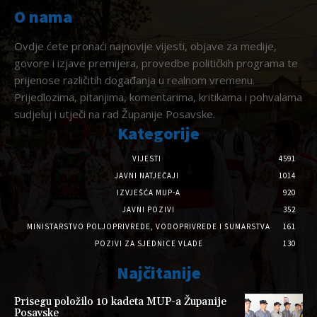
O nama
Ovdje ćete pronaći najnovije vijesti, objave za medije,
govore i izjave premijera, provedbe političkih programa te
prijenose različitih događanja u realnom vremenu.
Prijedlozima, pitanjima, komentarima, kritikama i pohvalama
sudjeluj i utječi na rad Županije Posavske.
Kategorije
VIJESTI
4591
JAVNI NATJEČAJI
1014
IZVJEŠĆA MUP-A
920
JAVNI POZIVI
352
MINISTARSTVO POLJOPRIVREDE, VODOPRIVREDE I ŠUMARSTVA
161
POZIVI ZA SJEDNICE VLADE
130
Najčitanije
Prisegu položilo 10 kadeta MUP-a Županije
Posavske