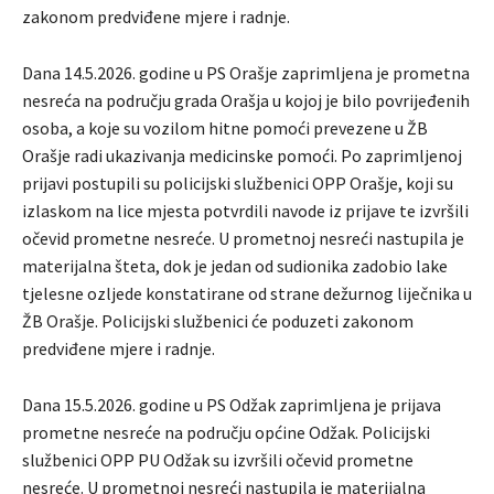
zakonom predviđene mjere i radnje.
Dana 14.5.2026. godine u PS Orašje zaprimljena je prometna
nesreća na području grada Orašja u kojoj je bilo povrijeđenih
osoba, a koje su vozilom hitne pomoći prevezene u ŽB
Orašje radi ukazivanja medicinske pomoći. Po zaprimljenoj
prijavi postupili su policijski službenici OPP Orašje, koji su
izlaskom na lice mjesta potvrdili navode iz prijave te izvršili
očevid prometne nesreće. U prometnoj nesreći nastupila je
materijalna šteta, dok je jedan od sudionika zadobio lake
tjelesne ozljede konstatirane od strane dežurnog liječnika u
ŽB Orašje. Policijski službenici će poduzeti zakonom
predviđene mjere i radnje.
Dana 15.5.2026. godine u PS Odžak zaprimljena je prijava
prometne nesreće na području općine Odžak. Policijski
službenici OPP PU Odžak su izvršili očevid prometne
nesreće. U prometnoj nesreći nastupila je materijalna