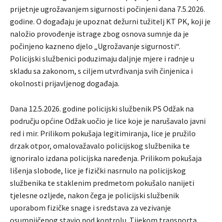
prijetnje ugrožavanjem sigurnosti počinjeni dana 7.5.2026.
godine. O događaju je upoznat dežurni tužitelj KT PK, koji je
naložio provođenje istrage zbog osnova sumnje da je
počinjeno kazneno djelo „Ugrožavanje sigurnosti“.
Policijski službenici poduzimaju daljnje mjere i radnje u
skladu sa zakonom, s ciljem utvrđivanja svih činjenica i
okolnosti prijavljenog događaja.
Dana 12.5.2026. godine policijski službenik PS Odžak na
području općine Odžak uočio je lice koje je narušavalo javni
red i mir. Prilikom pokušaja legitimiranja, lice je pružilo
drzak otpor, omalovažavalo policijskog službenika te
ignoriralo izdana policijska naređenja. Prilikom pokušaja
lišenja slobode, lice je fizički nasrnulo na policijskog
službenika te staklenim predmetom pokušalo nanijeti
tjelesne ozljede, nakon čega je policijski službenik
uporabom fizičke snage i sredstava za vezivanje
osumnjičenog stavio pod kontrolu. Tijekom transporta