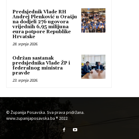
Predsjednik Vlade RH
Andrej Plenković u Orašju
na dodjeli 276 ugovora
vrijednih 6,95 milijuna
eura potpore Republike
Hrvatske
28. srpnja 2026.
Održan sastanak
predsjednika Vlade ŽP i
federalnog ministra
pravde
23. srpnja 2026.
© Županija Posavska. Sva prava pridržana.
www.zupanijaposavska.ba ® 2022