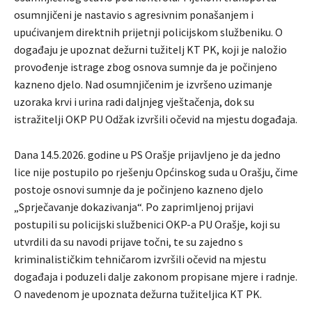
osumnjičeni je nastavio s agresivnim ponašanjem i
upućivanjem direktnih prijetnji policijskom službeniku. O
događaju je upoznat dežurni tužitelj KT PK, koji je naložio
provođenje istrage zbog osnova sumnje da je počinjeno
kazneno djelo. Nad osumnjičenim je izvršeno uzimanje
uzoraka krvi i urina radi daljnjeg vještačenja, dok su
istražitelji OKP PU Odžak izvršili očevid na mjestu događaja.
Dana 14.5.2026. godine u PS Orašje prijavljeno je da jedno
lice nije postupilo po rješenju Općinskog suda u Orašju, čime
postoje osnovi sumnje da je počinjeno kazneno djelo
„Sprječavanje dokazivanja“. Po zaprimljenoj prijavi
postupili su policijski službenici OKP-a PU Orašje, koji su
utvrdili da su navodi prijave točni, te su zajedno s
kriminalističkim tehničarom izvršili očevid na mjestu
događaja i poduzeli dalje zakonom propisane mjere i radnje.
O navedenom je upoznata dežurna tužiteljica KT PK.