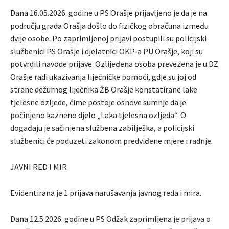
Dana 16.05.2026. godine u PS Orašje prijavljeno je da je na
području grada Orašja došlo do fizičkog obračuna između
dvije osobe. Po zaprimljenoj prijavi postupili su policijski
službenici PS Orašje i djelatnici OKP-a PU Orašje, koji su
potvrdili navode prijave. Ozlijeđena osoba prevezena je u DZ
Orašje radi ukazivanja liječničke pomoći, gdje su joj od
strane dežurnog liječnika ŽB Orašje konstatirane lake
tjelesne ozljede, čime postoje osnove sumnje da je
počinjeno kazneno djelo „Laka tjelesna ozljeda“. O
događaju je sačinjena službena zabilješka, a policijski
službenici će poduzeti zakonom predviđene mjere i radnje.
JAVNI RED I MIR
Evidentirana je 1 prijava narušavanja javnog reda i mira.
Dana 12.5.2026. godine u PS Odžak zaprimljena je prijava o