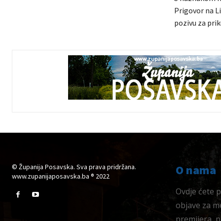
Prigovor na Li
pozivu za prik
© Županija Posavska. Sva prava pridržana.
O nama
www.zupanijaposavska.ba ® 2022
Ovdje ćete pr
objave za me
premijera, 