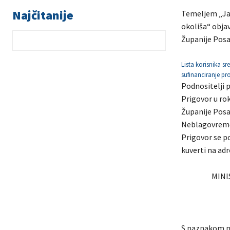
Najčitanije
Temeljem „Jav
okoliša“ objav
Županije Posav
Lista korisnika sr
sufinanciranje pro
Podnositelji 
Prigovor u ro
Županije Posa
Neblagovremen
Prigovor se p
kuverti na adr
MINI
S naznakom na