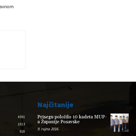
„Javnom
Najčitanije
Prisegu položilo 10 kadeta MUP-
4591
a Županije Posavske
1013
9. rujna 2016.
918