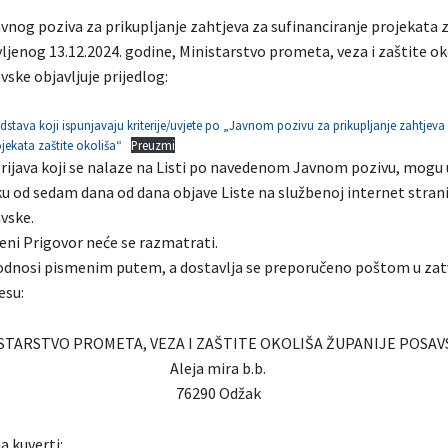
nog poziva za prikupljanje zahtjeva za sufinanciranje projekata z
ljenog 13.12.2024. godine, Ministarstvo prometa, veza i zaštite ok
ske objavljuje prijedlog:
edstava koji ispunjavaju kriterije/uvjete po „Javnom pozivu za prikupljanje zahtjeva
jekata zaštite okoliša“
Preuzmi
prijava koji se nalaze na Listi po navedenom Javnom pozivu, mogu 
ku od sedam dana od dana objave Liste na službenoj internet strani
vske.
i Prigovor neće se razmatrati.
odnosi pismenim putem, a dostavlja se preporučeno poštom u zat
esu:
STARSTVO PROMETA, VEZA I ZAŠTITE OKOLIŠA ŽUPANIJE POSAV
Aleja mira b.b.
76290 Odžak
 kuverti: