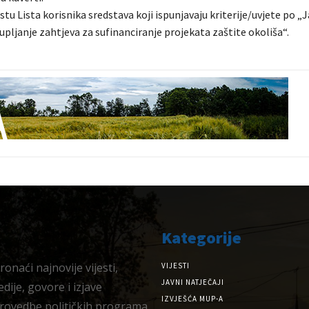
stu Lista korisnika sredstava koji ispunjavaju kriterije/uvjete po 
upljanje zahtjeva za sufinanciranje projekata zaštite okoliša“.
Kategorije
onaći najnovije vijesti,
VIJESTI
JAVNI NATJEČAJI
dije, govore i izjave
IZVJEŠĆA MUP-A
provedbe političkih programa