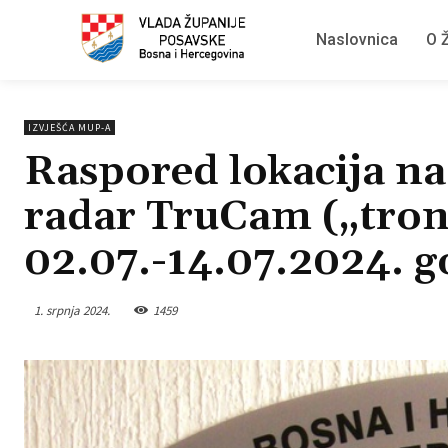
Naslovnica
O Ž
IZVJEŠĆA MUP-A
Raspored lokacija na 
radar TruCam („tron
02.07.-14.07.2024. g
1. srpnja 2024.
1459