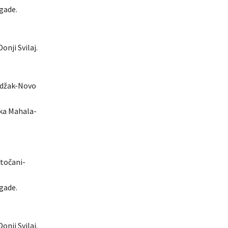
igade.
onji Svilaj.
 Odžak-Novo
ska Mahala-
otočani-
igade.
onji Svilaj.