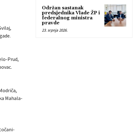
Održan sastanak
predsjednika Vlade ŽP i
federalnog ministra
pravde
vilaj,
23. srpnja 2026.
igade.
Selo-Prud,
bovac.
-Modriča,
ska Mahala-
otočani-