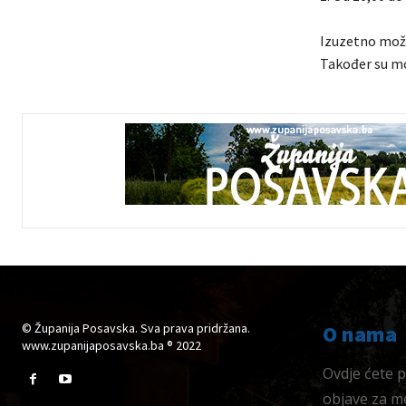
Izuzetno može
Također su mo
© Županija Posavska. Sva prava pridržana.
O nama
www.zupanijaposavska.ba ® 2022
Ovdje ćete pr
objave za me