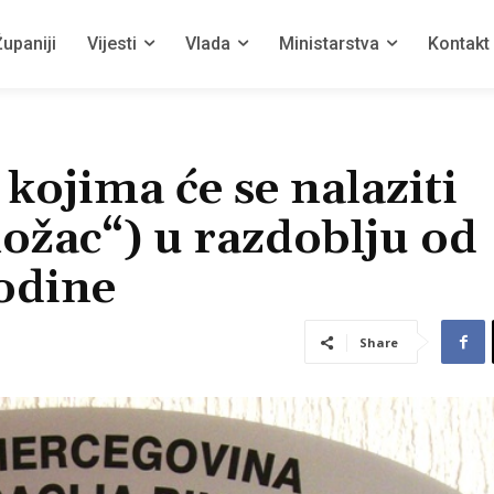
upaniji
Vijesti
Vlada
Ministarstva
Kontakt
kojima će se nalaziti
ožac“) u razdoblju od
odine
Share