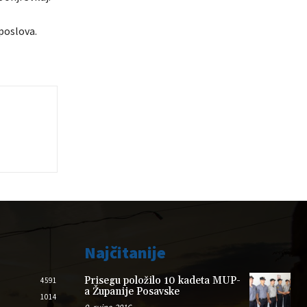
poslova.
Najčitanije
Prisegu položilo 10 kadeta MUP-
4591
a Županije Posavske
1014