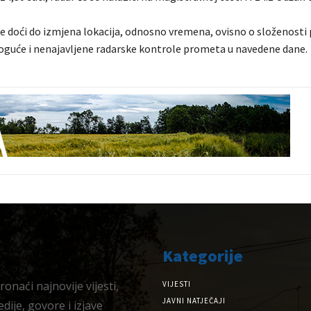
 doći do izmjena lokacija, odnosno vremena, ovisno o složenosti 
guće i nenajavljene radarske kontrole prometa u navedene dane.
Kategorije
onaći najnovije vijesti,
VIJESTI
JAVNI NATJEČAJI
dije, govore i izjave