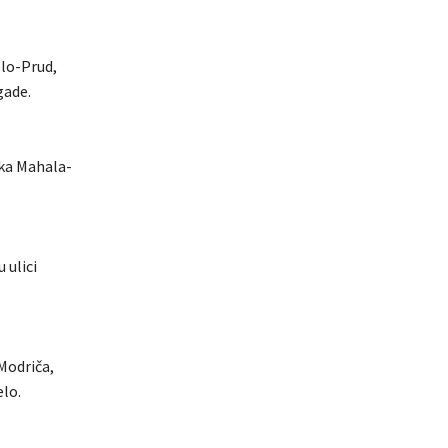
elo-Prud,
gade.
ska Mahala-
 ulici
-Modriča,
elo.