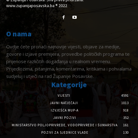
www.zupanijaposavska.ba ® 2022
O nama
Ovdje ćete pronaći najnovije vijesti, objave za medije,
govore i izjave premijera, provedbe političkih programa te
prijenose različitih događanja u realnom vremenu.
Prijedlozima, pitanjima, komentarima, kritikama i pohvalama
sudjeluj i utječi na rad Županije Posavske.
Kategorije
VIJESTI
4591
JAVNI NATJEČAJI
1013
IZVJEŠĆA MUP-A
918
JAVNI POZIVI
352
MINISTARSTVO POLJOPRIVREDE, VODOPRIVREDE I ŠUMARSTVA
161
POZIVI ZA SJEDNICE VLADE
130