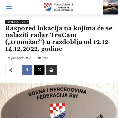
IZVJEŠĆA MUP-A
Raspored lokacija na kojima će se
nalaziti radar TruCam
(„tronožac“) u razdoblju od 12.12-
14.12.2022. godine
9. prosinca 2022.
814