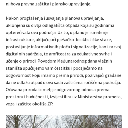
njihova pravna zaštita i plansko upravljanje.
Nakon proglašenja i usvajanja planova upravljanja,
uklonjena su divlja odlagališta otpada koja su godinama
opterećivala ova područja. Uz to, u planu je i uređenje
infrastrukture, uključujući pješačko-biciklističke staze,
postavljanje informativnih ploča i signalizacije, kao i razvoj
digitalnih sadržaja, te amfiteatra za edukativne svrhe i
učenje o prirodi. Povodom Međunarodnog dana vlažnih
staništa upućujemo vam čestitku i podsjećamo na
odgovornost koju imamo prema prirodi, pozivajući građane
da ne odlažu otpad u ova sada zaštićena i očišćena područja.
Očuvana priroda temelj je odgovornog odnosa prema
prostoru i budućnosti, izvijestili su iz Ministarstva prometa,
veza i zaštite okoliša ŽP.