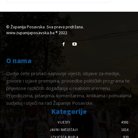
© Županija Posavska. Sva prava pridržana.
www.zupanijaposavska.ba ® 2022
O nama
Ovdje ćete pronaći najnovije vijesti, objave za medije,
govore i izjave premijera, provedbe političkih programa te
prijenose različitih događanja u realnom vremenu.
Prijedlozima, pitanjima, komentarima, kritikama i pohvalama
sudjeluj i utječi na rad Županije Posavske.
Kategorije
VIJESTI
4591
JAVNI NATJEČAJI
1014
IZVJEŠĆA MUP-A
920