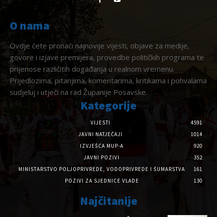
O nama
Ovdje ćete pronaći najnovije vijesti, objave za medije,
govore i izjave premijera, provedbe političkih programa te
prijenose različitih događanja u realnom vremenu.
Prijedlozima, pitanjima, komentarima, kritikama i pohvalama
sudjeluj i utječi na rad Županije Posavske.
Kategorije
VIJESTI
4591
JAVNI NATJEČAJI
1014
IZVJEŠĆA MUP-A
920
JAVNI POZIVI
352
MINISTARSTVO POLJOPRIVREDE, VODOPRIVREDE I ŠUMARSTVA
161
POZIVI ZA SJEDNICE VLADE
130
Najčitanije