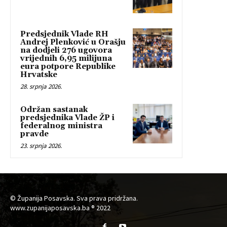
Predsjednik Vlade RH
Andrej Plenković u Orašju
na dodjeli 276 ugovora
vrijednih 6,95 milijuna
eura potpore Republike
Hrvatske
28. srpnja 2026.
Održan sastanak
predsjednika Vlade ŽP i
federalnog ministra
pravde
23. srpnja 2026.
© Županija Posavska. Sva prava pridržana.
www.zupanijaposavska.ba ® 2022