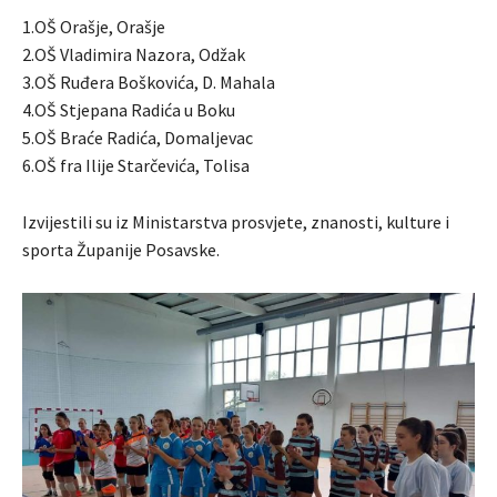
1.OŠ Orašje, Orašje
2.OŠ Vladimira Nazora, Odžak
3.OŠ Ruđera Boškovića, D. Mahala
4.OŠ Stjepana Radića u Boku
5.OŠ Braće Radića, Domaljevac
6.OŠ fra Ilije Starčevića, Tolisa
Izvijestili su iz Ministarstva prosvjete, znanosti, kulture i
sporta Županije Posavske.