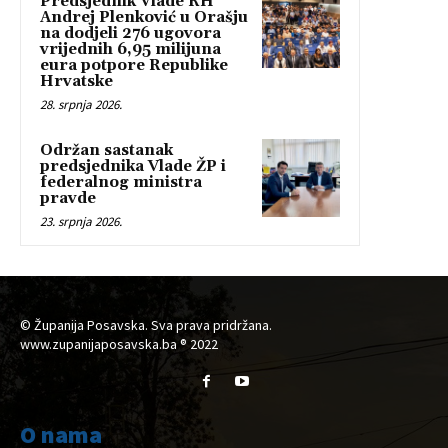
Predsjednik Vlade RH
Andrej Plenković u Orašju
na dodjeli 276 ugovora
vrijednih 6,95 milijuna
eura potpore Republike
Hrvatske
28. srpnja 2026.
Održan sastanak
predsjednika Vlade ŽP i
federalnog ministra
pravde
23. srpnja 2026.
© Županija Posavska. Sva prava pridržana.
www.zupanijaposavska.ba ® 2022
O nama