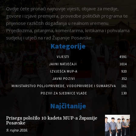
Ovdje ćete pronaći najnovije vijesti, objave za medije,
govore i izjave premijera, provedbe političkih programa te
prijenose različitih događanja u realnom vremenu.
Prijedlozima, pitanjima, komentarima, kritikama i pohvalama
sudjeluj i utječi na rad Županije Posavske.
Kategorije
VIJESTI
4591
JAVNI NATJEČAJI
1014
IZVJEŠĆA MUP-A
920
JAVNI POZIVI
352
MINISTARSTVO POLJOPRIVREDE, VODOPRIVREDE I ŠUMARSTVA
161
POZIVI ZA SJEDNICE VLADE
130
Najčitanije
Prisegu položilo 10 kadeta MUP-a Županije
Posavske
9. rujna 2016.