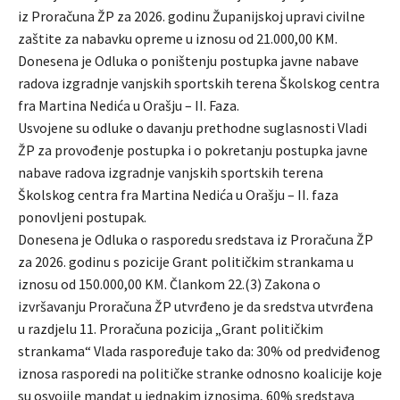
iz Proračuna ŽP za 2026. godinu Županijskoj upravi civilne
zaštite za nabavku opreme u iznosu od 21.000,00 KM.
Donesena je Odluka o poništenju postupka javne nabave
radova izgradnje vanjskih sportskih terena Školskog centra
fra Martina Nedića u Orašju – II. Faza.
Usvojene su odluke o davanju prethodne suglasnosti Vladi
ŽP za provođenje postupka i o pokretanju postupka javne
nabave radova izgradnje vanjskih sportskih terena
Školskog centra fra Martina Nedića u Orašju – II. faza
ponovljeni postupak.
Donesena je Odluka o rasporedu sredstava iz Proračuna ŽP
za 2026. godinu s pozicije Grant političkim strankama u
iznosu od 150.000,00 KM. Člankom 22.(3) Zakona o
izvršavanju Proračuna ŽP utvrđeno je da sredstva utvrđena
u razdjelu 11. Proračuna pozicija „Grant političkim
strankama“ Vlada raspoređuje tako da: 30% od predviđenog
iznosa rasporedi na političke stranke odnosno koalicije koje
su osvojile mandat u jednakim iznosima, 60% sredstava