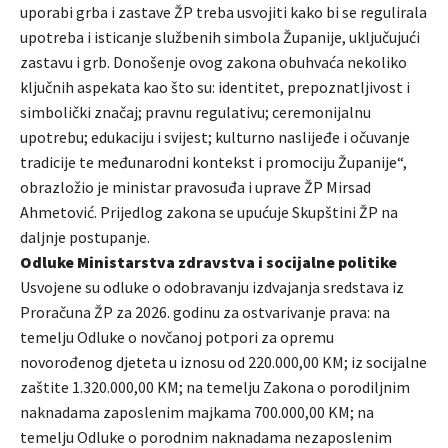
uporabi grba i zastave ŽP treba usvojiti kako bi se regulirala
upotreba i isticanje službenih simbola Županije, uključujući
zastavu i grb. Donošenje ovog zakona obuhvaća nekoliko
ključnih aspekata kao što su: identitet, prepoznatljivost i
simbolički značaj; pravnu regulativu; ceremonijalnu
upotrebu; edukaciju i svijest; kulturno naslijeđe i očuvanje
tradicije te međunarodni kontekst i promociju Županije“,
obrazložio je ministar pravosuđa i uprave ŽP Mirsad
Ahmetović. Prijedlog zakona se upućuje Skupštini ŽP na
daljnje postupanje.
Odluke Ministarstva zdravstva i socijalne politike
Usvojene su odluke o odobravanju izdvajanja sredstava iz
Proračuna ŽP za 2026. godinu za ostvarivanje prava: na
temelju Odluke o novčanoj potpori za opremu
novorođenog djeteta u iznosu od 220.000,00 KM; iz socijalne
zaštite 1.320.000,00 KM; na temelju Zakona o porodiljnim
naknadama zaposlenim majkama 700.000,00 KM; na
temelju Odluke o porodnim naknadama nezaposlenim