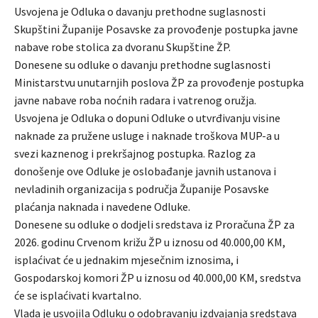
Usvojena je Odluka o davanju prethodne suglasnosti
Skupštini Županije Posavske za provođenje postupka javne
nabave robe stolica za dvoranu Skupštine ŽP.
Donesene su odluke o davanju prethodne suglasnosti
Ministarstvu unutarnjih poslova ŽP za provođenje postupka
javne nabave roba noćnih radara i vatrenog oružja.
Usvojena je Odluka o dopuni Odluke o utvrđivanju visine
naknade za pružene usluge i naknade troškova MUP-a u
svezi kaznenog i prekršajnog postupka. Razlog za
donošenje ove Odluke je oslobađanje javnih ustanova i
nevladinih organizacija s područja Županije Posavske
plaćanja naknada i navedene Odluke.
Donesene su odluke o dodjeli sredstava iz Proračuna ŽP za
2026. godinu Crvenom križu ŽP u iznosu od 40.000,00 KM,
isplaćivat će u jednakim mjesečnim iznosima, i
Gospodarskoj komori ŽP u iznosu od 40.000,00 KM, sredstva
će se isplaćivati kvartalno.
Vlada je usvojila Odluku o odobravanju izdvajanja sredstava