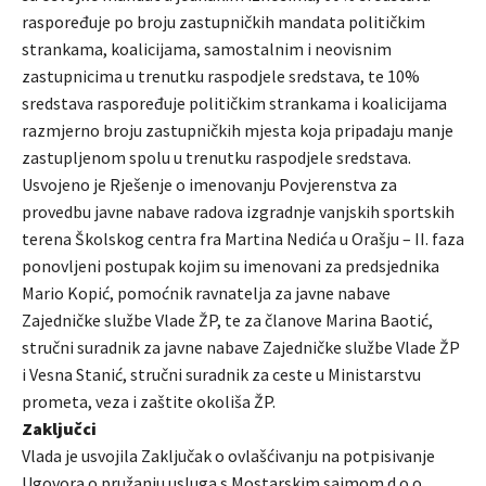
raspoređuje po broju zastupničkih mandata političkim
strankama, koalicijama, samostalnim i neovisnim
zastupnicima u trenutku raspodjele sredstava, te 10%
sredstava raspoređuje političkim strankama i koalicijama
razmjerno broju zastupničkih mjesta koja pripadaju manje
zastupljenom spolu u trenutku raspodjele sredstava.
Usvojeno je Rješenje o imenovanju Povjerenstva za
provedbu javne nabave radova izgradnje vanjskih sportskih
terena Školskog centra fra Martina Nedića u Orašju – II. faza
ponovljeni postupak kojim su imenovani za predsjednika
Mario Kopić, pomoćnik ravnatelja za javne nabave
Zajedničke službe Vlade ŽP, te za članove Marina Baotić,
stručni suradnik za javne nabave Zajedničke službe Vlade ŽP
i Vesna Stanić, stručni suradnik za ceste u Ministarstvu
prometa, veza i zaštite okoliša ŽP.
Zaključci
Vlada je usvojila Zaključak o ovlašćivanju na potpisivanje
Ugovora o pružanju usluga s Mostarskim sajmom d.o.o.