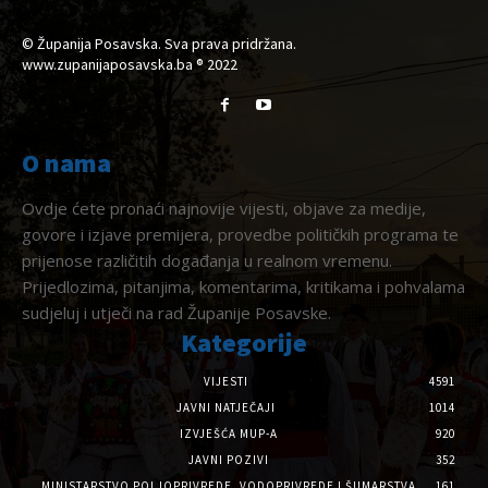
© Županija Posavska. Sva prava pridržana.
www.zupanijaposavska.ba ® 2022
O nama
Ovdje ćete pronaći najnovije vijesti, objave za medije,
govore i izjave premijera, provedbe političkih programa te
prijenose različitih događanja u realnom vremenu.
Prijedlozima, pitanjima, komentarima, kritikama i pohvalama
sudjeluj i utječi na rad Županije Posavske.
Kategorije
VIJESTI
4591
JAVNI NATJEČAJI
1014
IZVJEŠĆA MUP-A
920
JAVNI POZIVI
352
MINISTARSTVO POLJOPRIVREDE, VODOPRIVREDE I ŠUMARSTVA
161