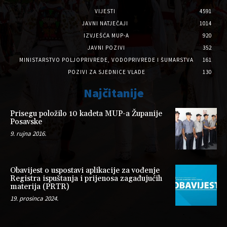
VIJESTI
4591
JAVNI NATJEČAJI
1014
IZVJEŠĆA MUP-A
920
JAVNI POZIVI
352
MINISTARSTVO POLJOPRIVREDE, VODOPRIVREDE I ŠUMARSTVA
161
POZIVI ZA SJEDNICE VLADE
130
Najčitanije
Prisegu položilo 10 kadeta MUP-a Županije
Posavske
9. rujna 2016.
Obavijest o uspostavi aplikacije za vođenje
Registra ispuštanja i prijenosa zagađujućih
materija (PRTR)
19. prosinca 2024.