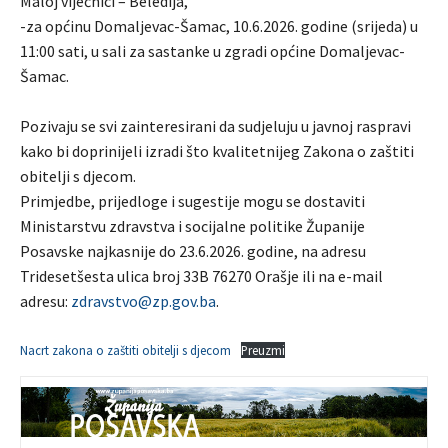
Maloj vijećnici – Beledija,
-za općinu Domaljevac-Šamac, 10.6.2026. godine (srijeda) u
11:00 sati, u sali za sastanke u zgradi općine Domaljevac-
Šamac.
Pozivaju se svi zainteresirani da sudjeluju u javnoj raspravi
kako bi doprinijeli izradi što kvalitetnijeg Zakona o zaštiti
obitelji s djecom.
Primjedbe, prijedloge i sugestije mogu se dostaviti
Ministarstvu zdravstva i socijalne politike Županije
Posavske najkasnije do 23.6.2026. godine, na adresu
Tridesetšesta ulica broj 33B 76270 Orašje ili na e-mail
adresu:
zdravstvo@zp.gov.ba
.
Nacrt zakona o zaštiti obitelji s djecom
Preuzmi