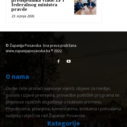
predsjednika Vlade ŽP i
federalnog ministra
pravde
23. srpnja 2026.
© Županija Posavska. Sva prava pridržana.
www.zupanijaposavska.ba ® 2022
O nama
Ovdje ćete pronaći najnovije vijesti, objave za medije,
govore i izjave premijera, provedbe političkih programa te
prijenose različitih događanja u realnom vremenu.
Prijedlozima, pitanjima, komentarima, kritikama i pohvalama
sudjeluj i utječi na rad Županije Posavske.
Kategorije