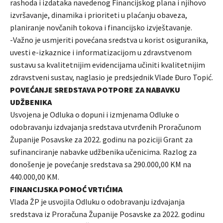
rashoda i izdataka navedenog Financijskog plana i njihovo
izvršavanje, dinamika i prioriteti u plaćanju obaveza,
planiranje novčanih tokova i financijsko izvještavanje.
-Važno je usmjeriti povećana sredstva u korist osiguranika,
uvesti e-izkaznice i informatizacijom u zdravstvenom
sustavu sa kvalitetnijim evidencijama učiniti kvalitetnijim
zdravstveni sustav, naglasio je predsjednik Vlade Đuro Topić.
POVEĆANJE SREDSTAVA POTPORE ZA NABAVKU
UDŽBENIKA
Usvojena je Odluka o dopuni i izmjenama Odluke o
odobravanju izdvajanja sredstava utvrđenih Proračunom
Županije Posavske za 2022. godinu na poziciji Grant za
sufinanciranje nabavke udžbenika učenicima. Razlog za
donošenje je povećanje sredstava sa 290.000,00 KM na
440.000,00 KM.
FINANCIJSKA POMOĆ VRTIĆIMA
Vlada ŽP je usvojila Odluku o odobravanju izdvajanja
sredstava iz Proračuna Županije Posavske za 2022. godinu