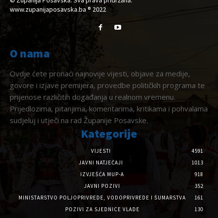
© Županija Posavska. Sva prava pridržana.
www.zupanijaposavska.ba ® 2022
O nama
Ovdje ćete pronaći najnovije vijesti, objave za medije,
govore i izjave premijera, provedbe političkih programa te
prijenose različitih događanja u realnom vremenu.
Prijedlozima, pitanjima, komentarima, kritikama i pohvalama
sudjeluj i utječi na rad Županije Posavske.
Kategorije
VIJESTI
4591
JAVNI NATJEČAJI
1013
IZVJEŠĆA MUP-A
918
JAVNI POZIVI
352
MINISTARSTVO POLJOPRIVREDE, VODOPRIVREDE I ŠUMARSTVA
161
POZIVI ZA SJEDNICE VLADE
130