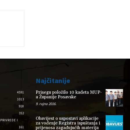
Najčitanije
Prisegu položilo 10 kadeta MUP-
4591
a Županije Posavske
1013
9. rujna 2016.
918
352
Obavijest o uspostavi aplikacije
PRIVREDE I
za vođenje Registra ispuštanja i
161
prijenosa zagađujućih materija