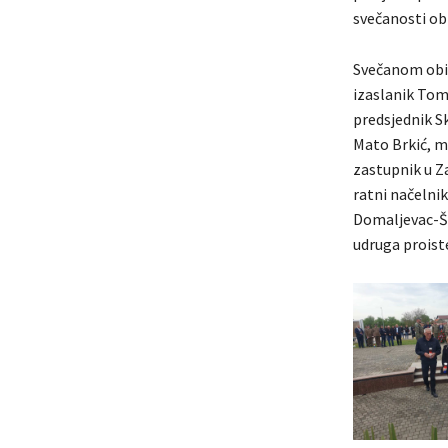
svečanosti obi
Svečanom obilj
izaslanik Tom
predsjednik S
Mato Brkić, mi
zastupnik u Z
ratni načelni
Domaljevac-Ša
udruga proiste