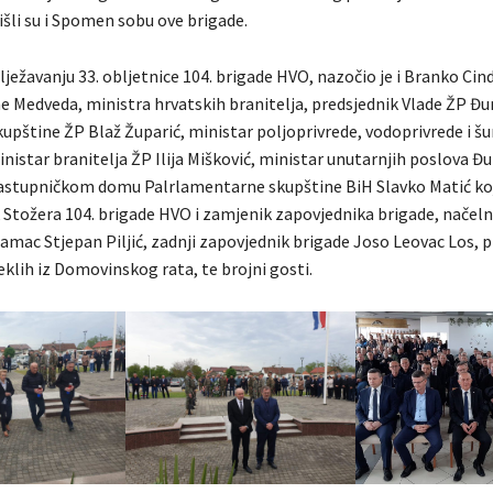
šli su i Spomen sobu ove brigade.
ežavanju 33. obljetnice 104. brigade HVO, nazočio je i Branko Cind
e Medveda, ministra hrvatskih branitelja, predsjednik Vlade ŽP Đu
kupštine ŽP Blaž Župarić, ministar poljoprivrede, vodoprivrede i 
nistar branitelja ŽP Ilija Mišković, ministar unutarnjih poslova Đu
astupničkom domu Palrlamentarne skupštine BiH Slavko Matić koji
k Stožera 104. brigade HVO i zamjenik zapovjednika brigade, načel
mac Stjepan Piljić, zadnji zapovjednik brigade Joso Leovac Los, p
klih iz Domovinskog rata, te brojni gosti.