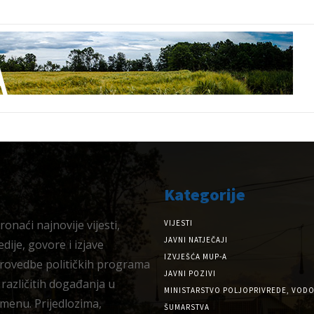
Kategorije
onaći najnovije vijesti,
VIJESTI
JAVNI NATJEČAJI
dije, govore i izjave
IZVJEŠĆA MUP-A
provedbe političkih programa
JAVNI POZIVI
 različitih događanja u
MINISTARSTVO POLJOPRIVREDE, VODO
menu. Prijedlozima,
ŠUMARSTVA