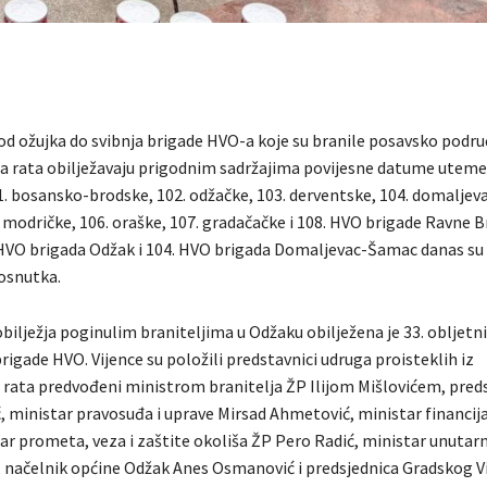
od ožujka do svibnja brigade HVO-a koje su branile posavsko podru
rata obilježavaju prigodnim sadržajima povijesne datume uteme
1. bosansko-brodske, 102. odžačke, 103. derventske, 104. domaljev
modričke, 106. oraške, 107. gradačačke i 108. HVO brigade Ravne Br
 HVO brigada Odžak i 104. HVO brigada Domaljevac-Šamac danas su o
 osnutka.
ilježja poginulim braniteljima u Odžaku obilježena je 33. obljetn
rigade HVO. Vijence su položili predstavnici udruga proisteklih iz
ata predvođeni ministrom branitelja ŽP Ilijom Mišlovićem, preds
, ministar pravosuđa i uprave Mirsad Ahmetović, ministar financij
ar prometa, veza i zaštite okoliša ŽP Pero Radić, ministar unutar
, načelnik općine Odžak Anes Osmanović i predsjednica Gradskog V