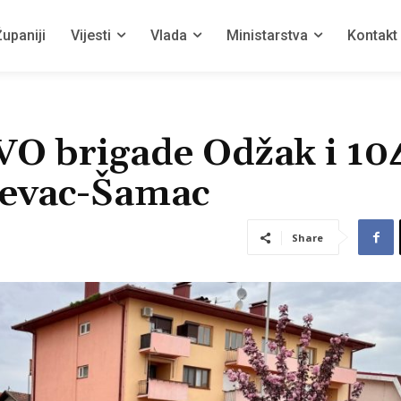
upaniji
Vijesti
Vlada
Ministarstva
Kontakt
HVO brigade Odžak i 10
evac-Šamac
Share