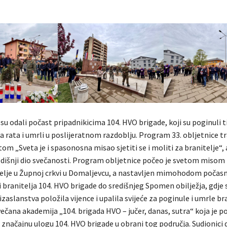
su odali počast pripadnikicima 104. HVO brigade, koji su poginuli 
rata i umrli u poslijeratnom razdoblju. Program 33. obljetnice tra
m „Sveta je i spasonosna misao sjetiti se i moliti za branitelje“, 
edišnji dio svečanosti. Program obljetnice počeo je svetom misom
telje u Župnoj crkvi u Domaljevcu, a nastavljen mimohodom počas
 branitelja 104. HVO brigade do središnjeg Spomen obilježja, gdje 
 izaslanstva položila vijence i upalila svijeće za poginule i umrle br
večana akademija „104. brigada HVO – jučer, danas, sutra“ koja je po
i značajnu ulogu 104. HVO brigade u obrani tog područja. Sudionici