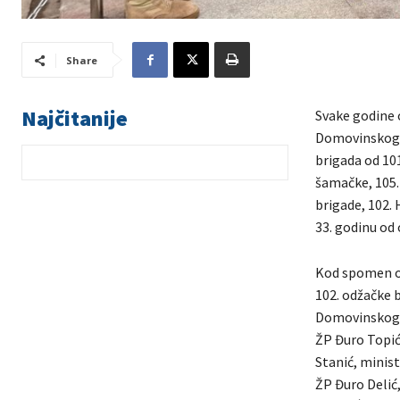
Share
Najčitanije
Svake godine 
Domovinskoga 
brigada od 10
šamačke, 105. 
brigade, 102.
33. godinu od
Kod spomen ob
102. odžačke b
Domovinskog r
ŽP Đuro Topić
Stanić, minist
ŽP Đuro Delić