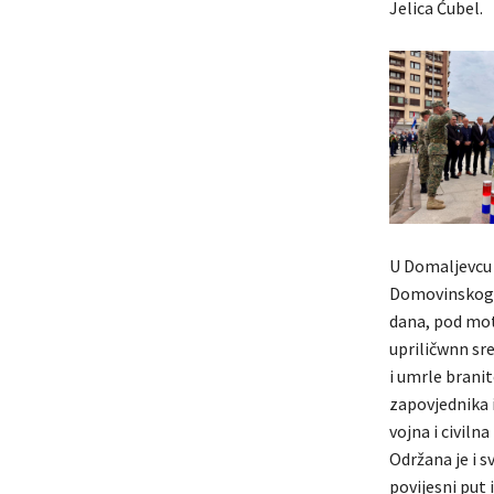
Jelica Ćubel.
U Domaljevcu 
Domovinskoga 
dana, pod moto
upriličwnn sr
i umrle brani
zapovjednika i
vojna i civilna
Održana je i s
povijesni put 