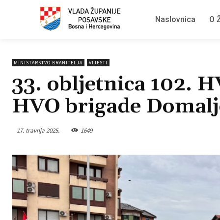
Naslovnica
O Ž
MINISTARSTVO BRANITELJA
VIJESTI
33. obljetnica 102. 
HVO brigade Domalj
17. travnja 2025.
1649