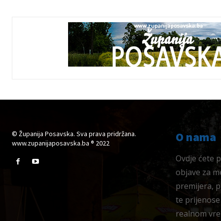
© Županija Posavska. Sva prava pridržana.
O nama
www.zupanijaposavska.ba ® 2022
Ovdje ćete pr
objave za me
premijera, 
te prijenose
realnom vre