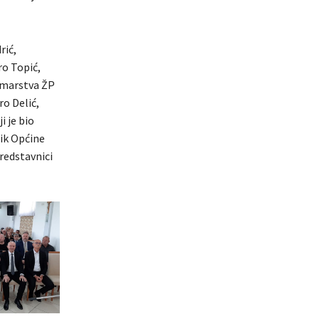
rić,
ro Topić,
šumarstva ŽP
ro Delić,
 je bio
nik Općine
redstavnici