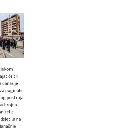
tijekom
jat će tri
a danas je
 za poginule
nog postroja
su brojna
anitelje.
dsjetila na
 današnje