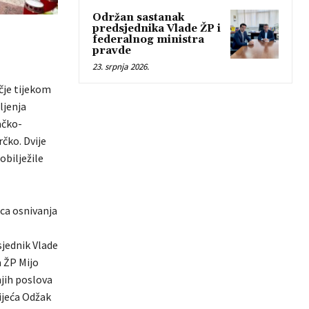
Održan sastanak
predsjednika Vlade ŽP i
federalnog ministra
pravde
23. srpnja 2026.
čje tijekom
ljenja
ačko-
čko. Dvije
bilježile
ica osnivanja
jednik Vlade
a ŽP Mijo
njih poslova
ijeća Odžak