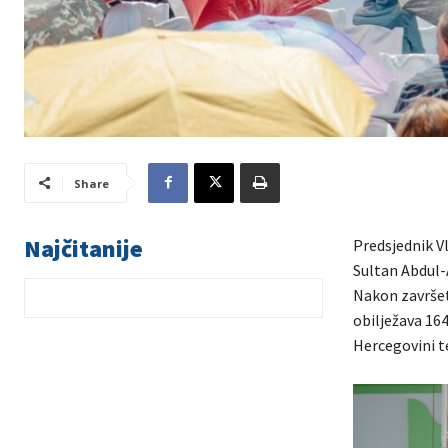
Share
Najčitanije
Predsjednik V
Sultan Abdul-
Nakon završet
obilježava 164
Hercegovini te