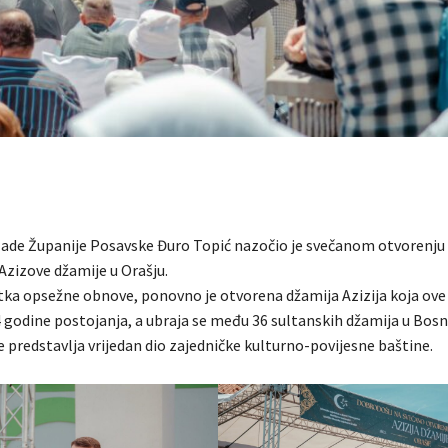
lade Županije Posavske Đuro Topić nazočio je svečanom otvorenju
Azizove džamije u Orašju.
ka opsežne obnove, ponovno je otvorena džamija Azizija koja ove
 godine postojanja, a ubraja se među 36 sultanskih džamija u Bosni
 predstavlja vrijedan dio zajedničke kulturno-povijesne baštine.