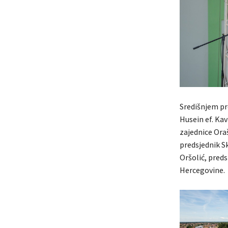
Središnjem pr
Husein ef. Kav
zajednice Oraš
predsjednik S
Oršolić, preds
Hercegovine.