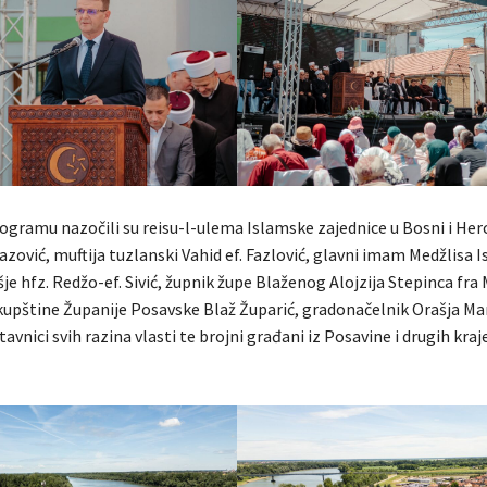
ogramu nazočili su reisu-l-ulema Islamske zajednice u Bosni i Her
azović, muftija tuzlanski Vahid ef. Fazlović, glavni imam Medžlisa 
je hfz. Redžo-ef. Sivić, župnik župe Blaženog Alojzija Stepinca fra 
kupštine Županije Posavske Blaž Župarić, gradonačelnik Orašja Ma
tavnici svih razina vlasti te brojni građani iz Posavine i drugih kraj