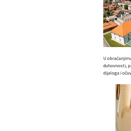
U obraćanjima
duhovnosti, p
dijaloga i oču