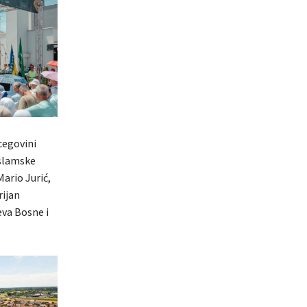
cegovini
Islamske
Mario Jurić,
rijan
eva Bosne i