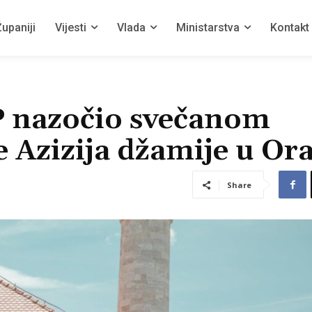
upaniji
Vijesti
Vlada
Ministarstva
Kontakt
P nazočio svečanom
 Azizija džamije u Or
Share