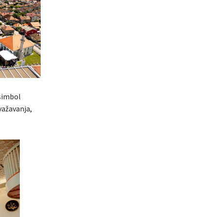
 simbol
važavanja,