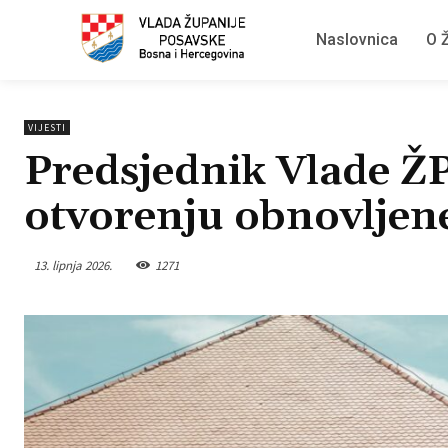
Naslovnica
O Ž
VIJESTI
Predsjednik Vlade Ž
otvorenju obnovljene
13. lipnja 2026.
1271