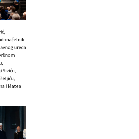
ić,
radonačelnik
ržavnog ureda
avršnom
u,
 Siviću,
šeljiću,
na i Matea