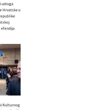
i udruga
e Hrvatske u
Republike
atskoj.
 efendija
ni Kulturnog