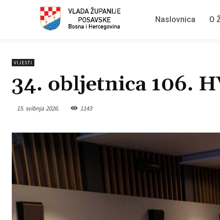
Naslovnica
O Ž
VIJESTI
34. obljetnica 106. 
15. svibnja 2026.
1143