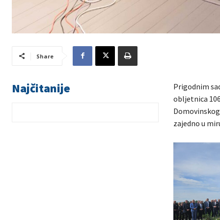
Share
Najčitanije
Prigodnim sad
obljetnica 106
Domovinskoga 
zajedno u miru