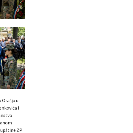
u Orašju u
enkovića i
anstvo
dranom
kupštine ŽP