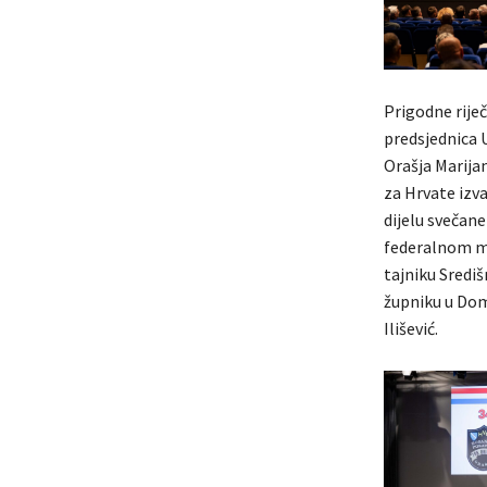
Prigodne riječ
predsjednica U
Orašja Marijan
za Hrvate izv
dijelu svečane
federalnom mi
tajniku Središ
župniku u Dom
Ilišević.