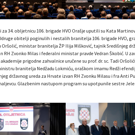
i za 34. obljetnicu 106. brigade HVO Orašje uputili su Kata Martinov
druge obitelji poginulih i nestalih branitelja 106. brigade HVO, g
 Oršolić, ministar branitelja ŽP Ilija Mišković, tajnik Središnjeg d
an RH Zvonko Milas i federalni ministar pravde Vedran Škobić. U z
 akademije prigodne zahvalnice uručene su prof. dr. sc. Tadi Oršolić
nistru branitelja Nedžadu Lokmiću, oraškom imamu Redži efendiji
njeg državnog ureda za Hrvate izvan RH Zvonku Milasu i fra Anti Pu
aljevcu. Glazbenim nastupom program su upotpunile sestre Jele