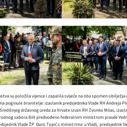
stva su položila vijence i zapalila svijeće na oba spomen obilježja 
na poginule branitelje: izaslanik predsjednika Vlade RH Andreja Pl
k Središnjeg državnog ureda za Hrvate izvan RH Zvonko Milas, izasl
rodnog sabora BiH predvođeno federalnim ministrom pravde Ve
dsjednik Vlade ŽP Đuro Topić s ministrima u Vladi, predsjednik S