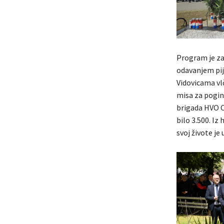
Program je za
odavanjem pij
Vidovicama vlč
misa za poginu
brigada HVO Or
bilo 3.500. Iz
svoj živote je