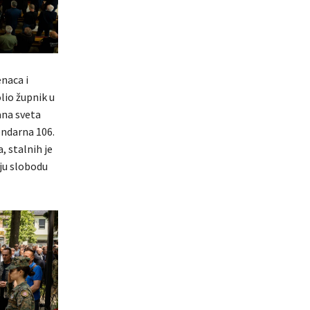
naca i
lio župnik u
žana sveta
endarna 106.
, stalnih je
nju slobodu