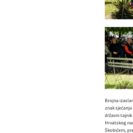
Brojna izaslan
znak sjećanja 
državni tajni
Hrvatskog na
Škobićem, pre