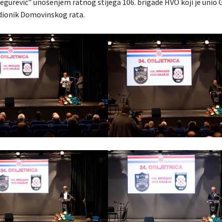
regurević” unošenjem ratnog stijega 106. brigade HVO koji je unio 
dionik Domovinskog rata.