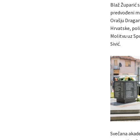
Blaž Župarić 
predvođeni mi
Orašju Dragan 
Hrvatske, poli
Molitvu uz Spo
Sivić.
Svečana akade