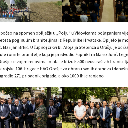
počeo na spomen obilježju u „Polju“ u Vidovicama polaganjem vije
eteta poginulim braniteljima iz Republike Hrvatske. Opijelo je mo
. Marijan Brkić. U župnoj crkvi bl. Alojzija Stepinca u Orašju je odr
le i umrle branitelje koju je predvodio župnik fra Mario Jurić. Leg
ašje u svojim redovima imala je blizu 5.500 neustrašivih branitelja
 herojske 106. brigade HVO Orašje za obranu svojih domova i današ
 ugradio 271 pripadnik brigade, a oko 1000 ih je ranjeno.