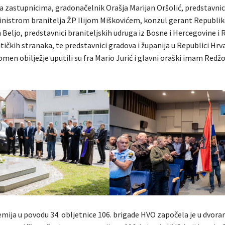
sa zastupnicima, gradonačelnik Orašja Marijan Oršolić, predstavnic
nistrom branitelja ŽP Ilijom Miškovićem, konzul gerant Republik
Beljo, predstavnici braniteljskih udruga iz Bosne i Hercegovine i 
tičkih stranaka, te predstavnici gradova i županija u Republici Hrv
men obilježje uputili su fra Mario Jurić i glavni oraški imam Redžo
mija u povodu 34. obljetnice 106. brigade HVO započela je u dvora