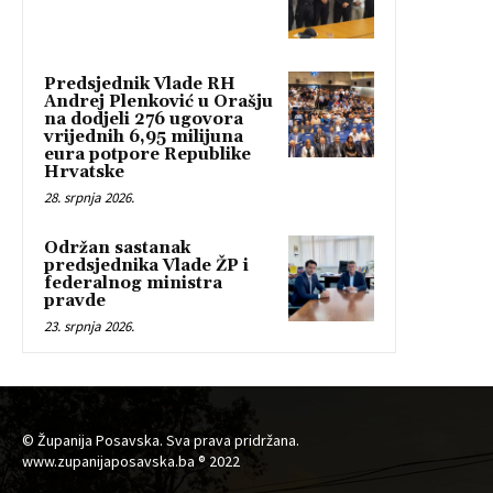
Predsjednik Vlade RH
Andrej Plenković u Orašju
na dodjeli 276 ugovora
vrijednih 6,95 milijuna
eura potpore Republike
Hrvatske
28. srpnja 2026.
Održan sastanak
predsjednika Vlade ŽP i
federalnog ministra
pravde
23. srpnja 2026.
© Županija Posavska. Sva prava pridržana.
www.zupanijaposavska.ba ® 2022