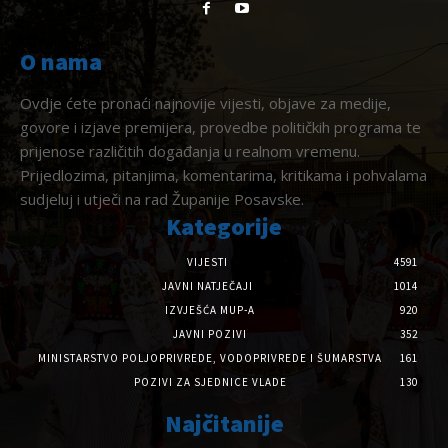
O nama
Ovdje ćete pronaći najnovije vijesti, objave za medije,
govore i izjave premijera, provedbe političkih programa te
prijenose različitih događanja u realnom vremenu.
Prijedlozima, pitanjima, komentarima, kritikama i pohvalama
sudjeluj i utječi na rad Županije Posavske.
Kategorije
VIJESTI
4591
JAVNI NATJEČAJI
1014
IZVJEŠĆA MUP-A
920
JAVNI POZIVI
352
MINISTARSTVO POLJOPRIVREDE, VODOPRIVREDE I ŠUMARSTVA
161
POZIVI ZA SJEDNICE VLADE
130
Najčitanije