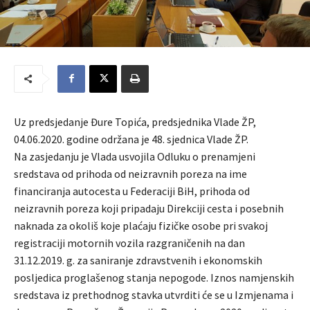
Uz predsjedanje Đure Topića, predsjednika Vlade ŽP,
04.06.2020. godine održana je 48. sjednica Vlade ŽP.
Na zasjedanju je Vlada usvojila Odluku o prenamjeni
sredstava od prihoda od neizravnih poreza na ime
financiranja autocesta u Federaciji BiH, prihoda od
neizravnih poreza koji pripadaju Direkciji cesta i posebnih
naknada za okoliš koje plaćaju fizičke osobe pri svakoj
registraciji motornih vozila razgraničenih na dan
31.12.2019. g. za saniranje zdravstvenih i ekonomskih
posljedica proglašenog stanja nepogode. Iznos namjenskih
sredstava iz prethodnog stavka utvrditi će se u Izmjenama i