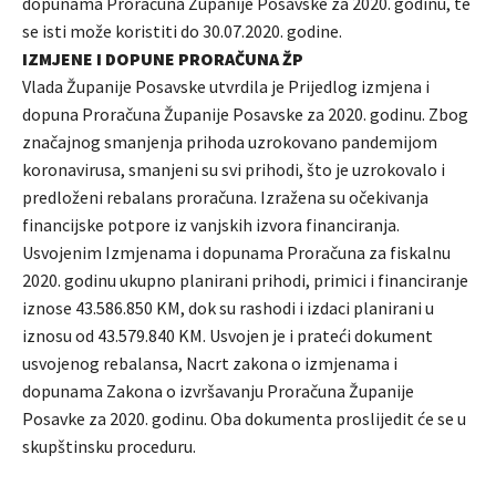
dopunama Proračuna Županije Posavske za 2020. godinu, te
se isti može koristiti do 30.07.2020. godine.
IZMJENE I DOPUNE PRORAČUNA ŽP
Vlada Županije Posavske utvrdila je Prijedlog izmjena i
dopuna Proračuna Županije Posavske za 2020. godinu. Zbog
značajnog smanjenja prihoda uzrokovano pandemijom
koronavirusa, smanjeni su svi prihodi, što je uzrokovalo i
predloženi rebalans proračuna. Izražena su očekivanja
financijske potpore iz vanjskih izvora financiranja.
Usvojenim Izmjenama i dopunama Proračuna za fiskalnu
2020. godinu ukupno planirani prihodi, primici i financiranje
iznose 43.586.850 KM, dok su rashodi i izdaci planirani u
iznosu od 43.579.840 KM. Usvojen je i prateći dokument
usvojenog rebalansa, Nacrt zakona o izmjenama i
dopunama Zakona o izvršavanju Proračuna Županije
Posavke za 2020. godinu. Oba dokumenta proslijedit će se u
skupštinsku proceduru.