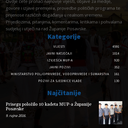
Ovdje ćete pronaći najnovije vijesti, objave za medije,
govore i izjave premijera, provedbe političkih programa te
prijenose različitih događanja u realnom vremenu.
Prijedlozima, pitanjima, komentarima, kritikama i pohvalama
sudjeluj i utječi na rad Županije Posavske.
Kategorije
VIJESTI
4591
JAVNI NATJEČAJI
1014
IZVJEŠĆA MUP-A
920
JAVNI POZIVI
352
MINISTARSTVO POLJOPRIVREDE, VODOPRIVREDE I ŠUMARSTVA
161
POZIVI ZA SJEDNICE VLADE
130
Najčitanije
Prisegu položilo 10 kadeta MUP-a Županije
Posavske
9. rujna 2016.