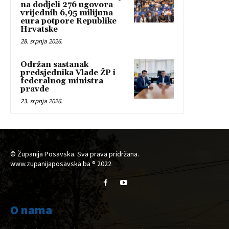
na dodjeli 276 ugovora
vrijednih 6,95 milijuna
eura potpore Republike
Hrvatske
28. srpnja 2026.
Održan sastanak
predsjednika Vlade ŽP i
federalnog ministra
pravde
23. srpnja 2026.
© Županija Posavska. Sva prava pridržana.
www.zupanijaposavska.ba ® 2022
O nama