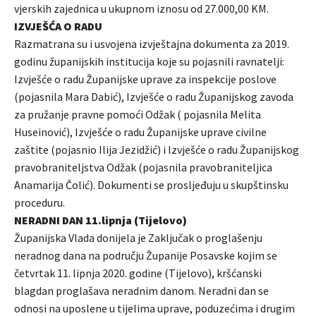
vjerskih zajednica u ukupnom iznosu od 27.000,00 KM.
IZVJEŠĆA O RADU
Razmatrana su i usvojena izvještajna dokumenta za 2019.
godinu županijskih institucija koje su pojasnili ravnatelji:
Izvješće o radu Županijske uprave za inspekcije poslove
(pojasnila Mara Dabić), Izvješće o radu Županijskog zavoda
za pružanje pravne pomoći Odžak ( pojasnila Melita
Huseinović), Izvješće o radu Županijske uprave civilne
zaštite (pojasnio Ilija Jezidžić) i Izvješće o radu Županijskog
pravobraniteljstva Odžak (pojasnila pravobraniteljica
Anamarija Čolić). Dokumenti se prosljeđuju u skupštinsku
proceduru.
NERADNI DAN 11.lipnja (Tijelovo)
Županijska Vlada donijela je Zaključak o proglašenju
neradnog dana na području Županije Posavske kojim se
četvrtak 11. lipnja 2020. godine (Tijelovo), kršćanski
blagdan proglašava neradnim danom. Neradni dan se
odnosi na uposlene u tijelima uprave, poduzećima i drugim