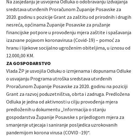
Na zasjedanju je usvojena Odluka o odobravanju izdvajanja
sredstava utvrđenih Proračunom Županije Posavske za
2020. godinu s pozicije Grant za zaštitu od prirodnih i drugih
nesreća, općinama Županije Posavske za pružanje
financijske potpore u provođenju mjera zaštite i spašavanja
izazvane pojavom koronavirusa (Covid-19) – pomoć za
hranu i lijekove socijalno ugroženim obiteljima, u iznosu od
12.000,00 KM.
ZA GOSPODARSTVO
Vlada ŽP je usvojila Odluku o izmjenama i dopunama Odluke
o usvajanju Programa utroška sredstava utvrđenih
Proračunom Županije Posavske za 2020. godinu na poziciji
Grant za razvoj poduzetništva, obrta i zadruga. Predložena
Odluka je jedna od aktivnosti u cilju provođenja mjera
predloženih u dokumentu „Informacija o stanju
gospodarstva Županije Posavske s prijedlogom mjera za
smanjenje utjecaja i saniranje posljedica uzrokovanih
pandemijom korona virusa (COVID -19)“.