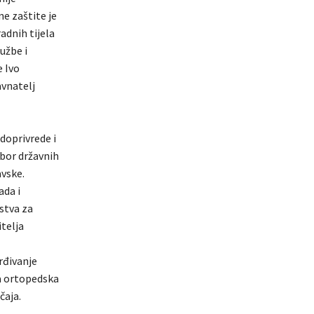
e zaštite je
adnih tijela
užbe i
e Ivo
avnatelj
doprivrede i
zbor državnih
avske.
ada i
stva za
telja
rđivanje
a ortopedska
čaja.