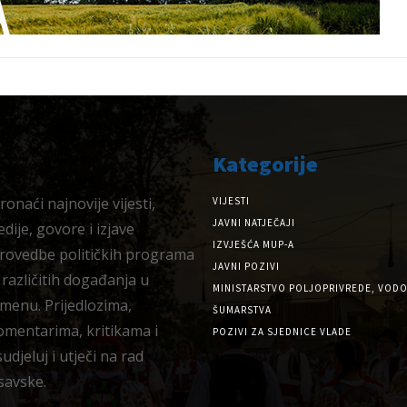
Kategorije
onaći najnovije vijesti,
VIJESTI
JAVNI NATJEČAJI
dije, govore i izjave
IZVJEŠĆA MUP-A
provedbe političkih programa
JAVNI POZIVI
 različitih događanja u
MINISTARSTVO POLJOPRIVREDE, VODO
menu. Prijedlozima,
ŠUMARSTVA
omentarima, kritikama i
POZIVI ZA SJEDNICE VLADE
djeluj i utječi na rad
savske.