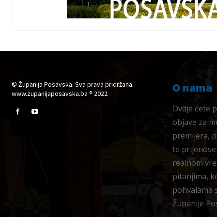
© Županija Posavska. Sva prava pridržana.
O nama
www.zupanijaposavska.ba ® 2022
Ovdje ćete pr
objave za me
premijera, 
te prijenose
realnom vre
pitanjima, k
pohvalama su
Županije Po