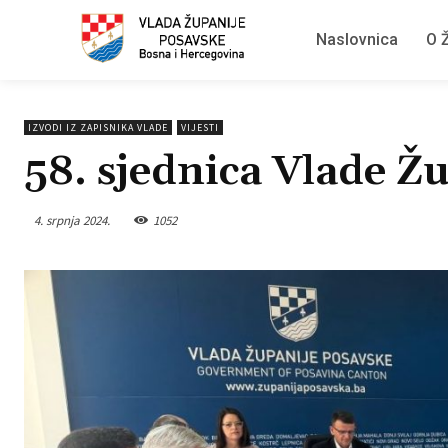
Naslovnica
O Ž
IZVODI IZ ZAPISNIKA VLADE
VIJESTI
58. sjednica Vlade Ž
4. srpnja 2024.
1052