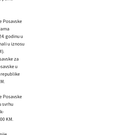
je Posavske
grama
4. godinu u
ali u iznosu
).
savske za
osavske u
 republike
KM.
je Posavske
u svrhu
k-
,00 KM.
nije