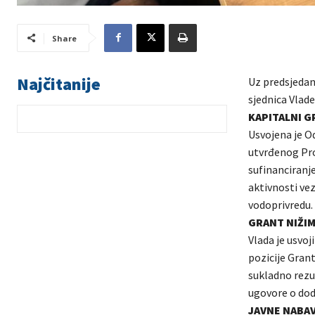
Share
Najčitanije
Uz predsjedan
sjednica Vlad
KAPITALNI 
Usvojena je O
utvrđenog Pro
sufinanciranje
aktivnosti vez
vodoprivredu.
GRANT NIŽIM
Vlada je usvoj
pozicije Grant
sukladno rezu
ugovore o dod
JAVNE NABA