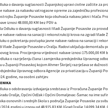
dluka o davanju suglasnosti Županjskoj upravi civilne zaštite za p
e nabave za nabavku vatrogasne opreme za zajedničku profesion
strojbu Županije Posavske koja obuhvaća nabavu jakni i hlača. Pro
bave iznosi 48.000,00 KM bez PDV-a.
jila Odluku o davanju suglasnosti Vladi Županije Posavske za provo
 nabave radova na sanaciji i rekonstrukciji krova na zgradi Vlade 
luku o pokretanju postupka javne nabave radova na sanaciji i rekon
di Vlade Županije Posavske u Orašju. Radovi uključuju demontažu p
novog krova. Procijenjena vrijednost nabave iznosi 175.000,00 KM 
dluka o razrješenju člana i zamjenika predsjednika Upravnog odbo
ju u Županiji Posavskoj kojom Ahmer Škrijelj razrješava se dužnosti
dsjednika Upravnog odbora Agencije za privatizaciju u Županiji Pos
24. godine, na osobni zahtjev.
ČENIKA
dluka o odobravanju izdvajanja sredstava iz Proračuna Županije Po
Gradu Orašje, Općini Odžak i Općini Domaljevac-Šamac na ime sufi
ika osnovnih i srednjih škola s područja Županije Posavske za svib
./2024. godini u iznosu od 48.915,83 KM (Grad Orašje 14.099,34 KM,