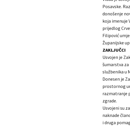
Posavske. Raz
donošenje nov
koja imenuje V
prijedlog Crv
Filipović umje
Županijske upra
ZAKLJUČCI
Usvojen je Za
šumarstva za 
službenika u 
Donesen je Za
prostornog ur
razmatranje p
zgrade.
Usvojeni su za
naknade člano
i druga pomag