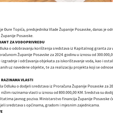
je Đure Topića, predsjednika Vlade Županije Posavske, danas je odr
e Županije Posavske.
GRANT ZA VODOPRIVREDU
dluka o odobravanju korištenja sredstava iz Kapitalnog granta za
računom Županije Posavske za 2024. godinu u iznosu od 300.000,
 izgradnje i održavanja objekata za iskorištavanje voda, kao i ostal
anih uz navedene objekte, te za realizaciju projekta koji se odnos
 RAZINAMA VLASTI
ila Odluku o dodjeli sredstava iz Proračuna Županije Posavske za 20
 nižim razinama vlasti u iznosu od 800.000,00 KM. Sredstva su dodi
ltatima javnog poziva. Ministarstvo financija Županije Posavske će
jeli sredstava s općinama, gradom i mjesnim zajednicama.
VE