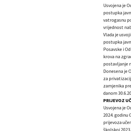
Usvojena je O
postupka javn
vatrogasnu po
vrijednost na
Vlada je usvo
postupka javne
Posavske i Od
krova na zgra
postavljanje 
Donesena je O
za privatizaci
zamjenika pre
danom 30.6.20
PRIJEVOZ U
Usvojena je O
2024. godinu 
prijevoza učen
školskoj 2023