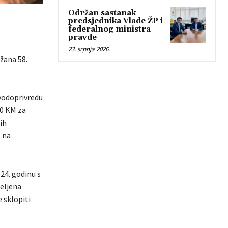
Održan sastanak
predsjednika Vlade ŽP i
federalnog ministra
pravde
23. srpnja 2026.
žana 58.
 vodoprivredu
00 KM za
ih
e na
24. godinu s
jeljena
 sklopiti