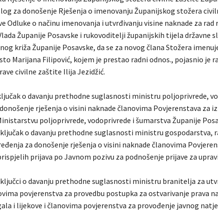
log za donošenje Rješenja o imenovanju Županijskog stožera civiln
e Odluke o načinu imenovanja i utvrđivanju visine naknade za rad r
lada Županije Posavske i rukovoditelji županijskih tijela državne sl
enog križa Županije Posavske, da se za novog člana Stožera imenuj
sto Marijana Filipović, kojem je prestao radni odnos., pojasnio je r
ve civilne zaštite Ilija Jezidžić.
ključak o davanju prethodne suglasnosti ministru poljoprivrede, vo
donošenje rješenja o visini naknade članovima Povjerenstava za i
Ministarstvu poljoprivrede, vodoprivrede i šumarstva Županije Pos
ključak o davanju prethodne suglasnosti ministru gospodarstva, r
eđenja za donošenje rješenja o visini naknade članovima Povjeren
rispjelih prijava po Javnom pozivu za podnošenje prijave za upravi
ključci o davanju prethodne suglasnosti ministru branitelja za utv
vima povjerenstva za provedbu postupka za ostvarivanje prava n
ala i lijekove i članovima povjerenstva za provođenje javnog natje