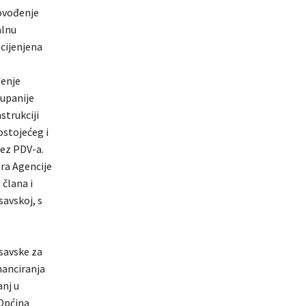
rovođenje
alnu
cijenjena
đenje
Županije
strukciji
ostojećeg i
bez PDV-a.
ra Agencije
 člana i
avskoj, s
savske za
nanciranja
anj u
 Općina