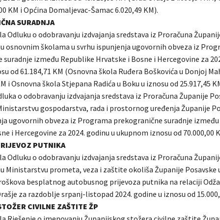
00 KM i Općina Domaljevac-Šamac 6.020,49 KM).
ČNA SURADNJA
jila Odluku o odobravanju izdvajanja sredstava iz Proračuna Župani
nu osnovnim školama u svrhu ispunjenja ugovornih obveza iz Pro
 suradnje između Republike Hrvatske i Bosne i Hercegovine za 202
u od 61.184,71 KM (Osnovna škola Ruđera Boškovića u Donjoj Mah
KM i Osnovna škola Stjepana Radića u Boku u iznosu od 25.917,45 KM
dluka o odobravanju izdvajanja sredstava iz Proračuna Županije Po
Ministarstvu gospodarstva, rada i prostornog uređenja Županije P
nja ugovornih obveza iz Programa prekogranične suradnje između
sne i Hercegovine za 2024. godinu u ukupnom iznosu od 70.000,00 
PRIJEVOZ PUTNIKA
jila Odluku o odobravanju izdvajanja sredstava iz Proračuna Župani
nu Ministarstvu prometa, veza i zaštite okoliša Županije Posavske 
troškova besplatnog autobusnog prijevoza putnika na relaciji Odža
ašje za razdoblje srpanj-listopad 2024. godine u iznosu od 15.000
STOŽER CIVILNE ZAŠTITE ŽP
ila Rješenje o imenovanju Županijskog stožera civilne zaštite Župa