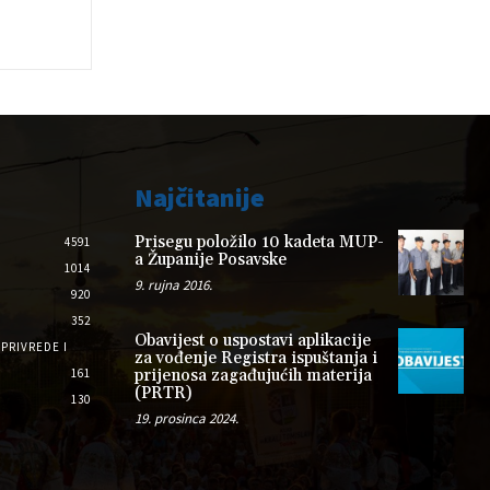
Najčitanije
Prisegu položilo 10 kadeta MUP-
4591
a Županije Posavske
1014
9. rujna 2016.
920
352
Obavijest o uspostavi aplikacije
PRIVREDE I
za vođenje Registra ispuštanja i
161
prijenosa zagađujućih materija
(PRTR)
130
19. prosinca 2024.