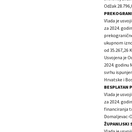
Odžak 28.796,
PREKOGRANI
Vlada je usvo
za 2024. godi
prekogranične
ukupnom iznos
od 35.267,26 
Usvojena je O
2024. godinu 
svrhu ispunje
Hrvatske i Bo
BESPLATAN 
Vlada je usvo
za 2024. godi
financiranja 
Domaljevac-Or
ŽUPANIJSKI 
Vlada je usvoj