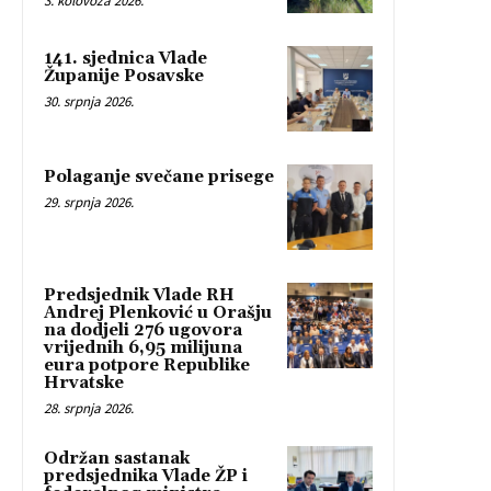
3. kolovoza 2026.
141. sjednica Vlade
Županije Posavske
30. srpnja 2026.
Polaganje svečane prisege
29. srpnja 2026.
Predsjednik Vlade RH
Andrej Plenković u Orašju
na dodjeli 276 ugovora
vrijednih 6,95 milijuna
eura potpore Republike
Hrvatske
28. srpnja 2026.
Održan sastanak
predsjednika Vlade ŽP i