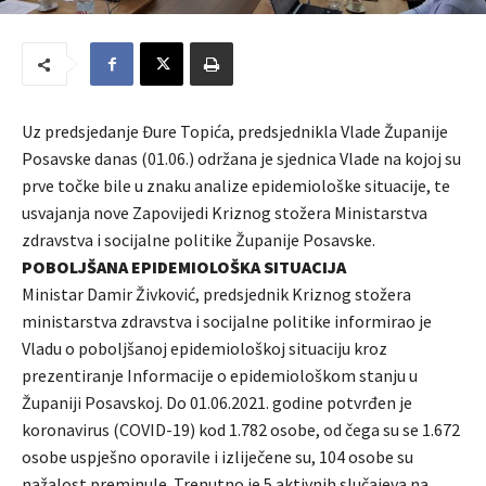
Uz predsjedanje Đure Topića, predsjednikla Vlade Županije
Posavske danas (01.06.) održana je sjednica Vlade na kojoj su
prve točke bile u znaku analize epidemiološke situacije, te
usvajanja nove Zapovijedi Kriznog stožera Ministarstva
zdravstva i socijalne politike Županije Posavske.
POBOLJŠANA EPIDEMIOLOŠKA SITUACIJA
Ministar Damir Živković, predsjednik Kriznog stožera
ministarstva zdravstva i socijalne politike informirao je
Vladu o poboljšanoj epidemiološkoj situaciju kroz
prezentiranje Informacije o epidemiološkom stanju u
Županiji Posavskoj. Do 01.06.2021. godine potvrđen je
koronavirus (COVID-19) kod 1.782 osobe, od čega su se 1.672
osobe uspješno oporavile i izliječene su, 104 osobe su
nažalost preminule. Trenutno je 5 aktivnih slučajeva na