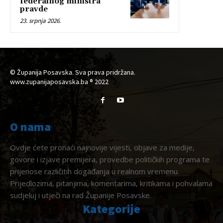
federalnog ministra
pravde
23. srpnja 2026.
© Županija Posavska. Sva prava pridržana.
www.zupanijaposavska.ba ® 2022
O nama
Ovdje ćete pronaći najnovije vijesti, objave za medije,
govore i izjave premijera, provedbe političkih programa te
prijenose različitih događanja u realnom vremenu.
Prijedlozima, pitanjima, komentarima, kritikama i pohvalama
sudjeluj i utječi na rad Županije Posavske.
Kategorije