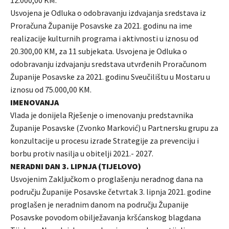
12.000,00 KM.
Usvojena je Odluka o odobravanju izdvajanja sredstava iz
Proračuna Županije Posavske za 2021. godinu na ime
realizacije kulturnih programa i aktivnosti u iznosu od
20.300,00 KM, za 11 subjekata. Usvojena je Odluka o
odobravanju izdvajanju sredstava utvrđenih Proračunom
Županije Posavske za 2021. godinu Sveučilištu u Mostaru u
iznosu od 75.000,00 KM.
IMENOVANJA
Vlada je donijela Rješenje o imenovanju predstavnika
Županije Posavske (Zvonko Marković) u Partnersku grupu za
konzultacije u procesu izrade Strategije za prevenciju i
borbu protiv nasilja u obitelji 2021.- 2027.
NERADNI DAN 3. LIPNJA (TIJELOVO)
Usvojenim Zaključkom o proglašenju neradnog dana na
području Županije Posavske četvrtak 3. lipnja 2021. godine
proglašen je neradnim danom na području Županije
Posavske povodom obilježavanja kršćanskog blagdana