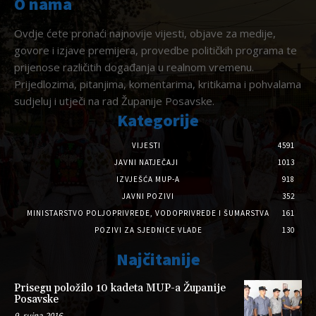
O nama
Ovdje ćete pronaći najnovije vijesti, objave za medije,
govore i izjave premijera, provedbe političkih programa te
prijenose različitih događanja u realnom vremenu.
Prijedlozima, pitanjima, komentarima, kritikama i pohvalama
sudjeluj i utječi na rad Županije Posavske.
Kategorije
VIJESTI
4591
JAVNI NATJEČAJI
1013
IZVJEŠĆA MUP-A
918
JAVNI POZIVI
352
MINISTARSTVO POLJOPRIVREDE, VODOPRIVREDE I ŠUMARSTVA
161
POZIVI ZA SJEDNICE VLADE
130
Najčitanije
Prisegu položilo 10 kadeta MUP-a Županije
Posavske
9. rujna 2016.