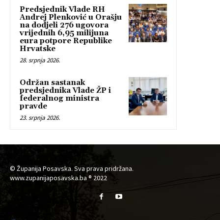
Predsjednik Vlade RH
Andrej Plenković u Orašju
na dodjeli 276 ugovora
vrijednih 6,95 milijuna
eura potpore Republike
Hrvatske
28. srpnja 2026.
Održan sastanak
predsjednika Vlade ŽP i
federalnog ministra
pravde
23. srpnja 2026.
© Županija Posavska. Sva prava pridržana.
www.zupanijaposavska.ba ® 2022