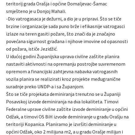
teritorij grada Orašja i općine Domaljevac-Šamac
smješteno je u Donjoj Mahali.
-Dio vatrogasaca je dežurni, a dio je u pripravi. Što se tiče
brzine i organizacije sada puno brže i efikasnije vatrogasci
izlaze na teren gasiti požare, što znači da je značajno
povećana sigurnost građana i njihove imovine od opasnosti
od požara, ističe Jezidžić.
U idućoj godini Županijska uprava civilne zaštite planira
nastaviti aktivnosti na opremanju postrojbe suvremenom
opremom a financijski zahtjevna nabavka vatrogasnih
vozila planira se realizirati kroz projekte međugranične
suradnje preko UNDP-a i sa Županjom.
Što se tiče projekata deminiranja trenutno se u Županiji
Posavskoj izvode deminiranja na dva lokaliteta. Timovi
Federalne uprave civilne zaštite izvode deminiranje u općini
Odžak, a timovi OS BiH izvode deminiranje u gradu Orašju na
teritoriji Kopanica. Planiramo je izvršiti deminiranje u
općini Odžak, oko 2 milijuna m2, a u gradu Orašje milijun i