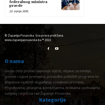
federalnog ministra
pravde
23. srpnja 2026.
© Županija Posavska. Sva prava pridržana.
www.zupanijaposavska.ba ® 2022
O nama
Ovdje ćete pronaći najnovije vijesti, objave za medije,
govore i izjave premijera, provedbe političkih programa te
prijenose različitih događanja u realnom vremenu.
Prijedlozima, pitanjima, komentarima, kritikama i pohvalama
sudjeluj i utječi na rad Županije Posavske.
Kategorije