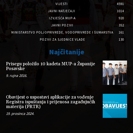
VIJESTI
4591
JAVNI NATJEČAJI
1014
IZVJEŠĆA MUP-A
920
JAVNI POZIVI
352
MINISTARSTVO POLJOPRIVREDE, VODOPRIVREDE I ŠUMARSTVA
161
POZIVI ZA SJEDNICE VLADE
130
Najčitanije
Prisegu položilo 10 kadeta MUP-a Županije
Posavske
9. rujna 2016.
Obavijest o uspostavi aplikacije za vođenje
Registra ispuštanja i prijenosa zagađujućih
materija (PRTR)
19. prosinca 2024.