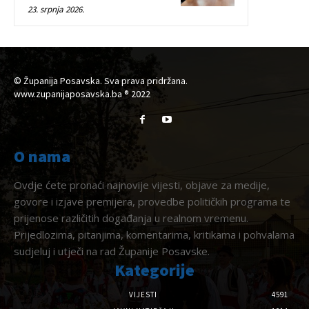
23. srpnja 2026.
© Županija Posavska. Sva prava pridržana.
www.zupanijaposavska.ba ® 2022
O nama
Ovdje ćete pronaći najnovije vijesti, objave za medije,
govore i izjave premijera, provedbe političkih programa te
prijenose različitih događanja u realnom vremenu.
Prijedlozima, pitanjima, komentarima, kritikama i pohvalama
sudjeluj i utječi na rad Županije Posavske.
Kategorije
VIJESTI
4591