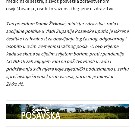
medicinske sestre, a život posvetila zdravstvenom
osvještavanju , osobito važnosti higijene u zdravstvu.
Tim povodom Damir Živković, ministar zdravstva, rada i
socijalne politike u Vladi Županije Posavske uputio je iskrene
čestitke i zahvalnost za obavljanje tog časnog, odgovornog i
osobito u ovim vremenima važnog posla. -U ovo vrijeme
kada se skupa sa cijelim svijetom borimo protiv pandemije
COVID-19 zahvaljujem vam na požrtvovnosti u radu i
pridržavanju svih mjera koje zajednički poduzimamo u svrhu
sprečavanja širenja koronavirusa, poručio je ministar
Živković.