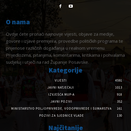
O nama
Ovdje ćete pronaći najnovije vijesti, objave za medije,
govore i izjave premijera, provedbe političkih programa te
prijenose različitih događanja u realnom vremenu.
Prijedlozima, pitanjima, komentarima, kritikama i pohvalama
sudjeluj i utječi na rad Županije Posavske.
Kategorije
VIJESTI
4591
JAVNI NATJEČAJI
1013
IZVJEŠĆA MUP-A
918
JAVNI POZIVI
352
MINISTARSTVO POLJOPRIVREDE, VODOPRIVREDE I ŠUMARSTVA
161
POZIVI ZA SJEDNICE VLADE
130
Najčitanije