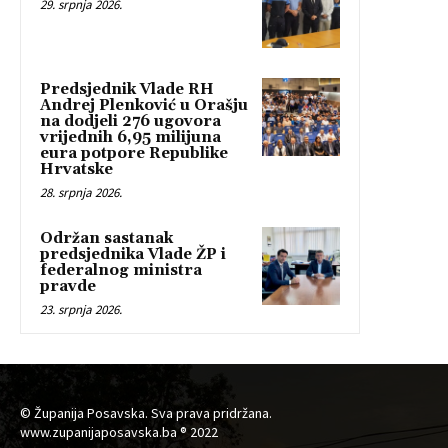
29. srpnja 2026.
Predsjednik Vlade RH
Andrej Plenković u Orašju
na dodjeli 276 ugovora
vrijednih 6,95 milijuna
eura potpore Republike
Hrvatske
28. srpnja 2026.
Održan sastanak
predsjednika Vlade ŽP i
federalnog ministra
pravde
23. srpnja 2026.
© Županija Posavska. Sva prava pridržana.
www.zupanijaposavska.ba ® 2022