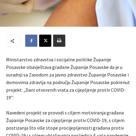
Ministarstvo zdravstva i socijalne politike Županije
Posavske obavještava građane Županije Posavske da je u
suradnji sa Zavodom za javno zdravstvo Županije Posavske i
domovima zdravlja na području Županije Posavske pokrenut
projekt: „Dani otvorenih vrata za cijepljenje protiv COVID-
19’’.
Navedeni projekt se provodi s ciljem motiviranja građana
Županije Posavske za cijepljenje protiv COVID-19, s ciljem
postizanja što više stope procijepljenosti građana protiv
COVID-19 i s ciljem ublažavanja posljedica 4. vala pandemije