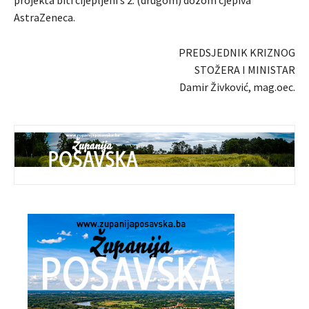
projekta biti cijepljeni s 2. (drugom) dozom cjepiva
AstraZeneca.
PREDSJEDNIK KRIZNOG
STOŽERA I MINISTAR
Damir Živković, mag.oec.