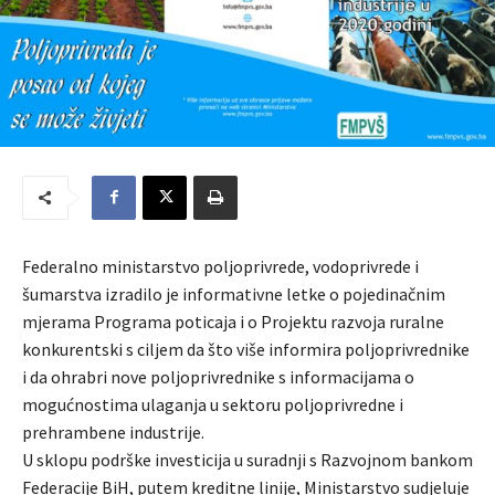
Federalno ministarstvo poljoprivrede, vodoprivrede i
šumarstva izradilo je informativne letke o pojedinačnim
mjerama Programa poticaja i o Projektu razvoja ruralne
konkurentski s ciljem da što više informira poljoprivrednike
i da ohrabri nove poljoprivrednike s informacijama o
mogućnostima ulaganja u sektoru poljoprivredne i
prehrambene industrije.
U sklopu podrške investicija u suradnji s Razvojnom bankom
Federacije BiH, putem kreditne linije, Ministarstvo sudjeluje