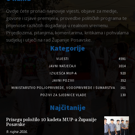
Ovdje ćete pronaći najnovije vijesti, objave za medije,
govore i izjave premijera, provedbe političkih programa te
prijenose različitih događanja u realnom vremenu.
Prijedlozima, pitanjima, komentarima, kritikama i pohvalama
sudjeluj i utječi na rad Županije Posavske.
Kategorije
VIJESTI
4591
JAVNI NATJEČAJI
1014
IZVJEŠĆA MUP-A
920
JAVNI POZIVI
352
MINISTARSTVO POLJOPRIVREDE, VODOPRIVREDE I ŠUMARSTVA
161
POZIVI ZA SJEDNICE VLADE
130
Najčitanije
Prisegu položilo 10 kadeta MUP-a Županije
Posavske
9. rujna 2016.