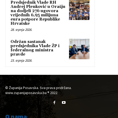
Predsjednik Vlade RH
Andrej Plenković u Orašju
na dodjeli 276 ugovora
vrijednih 6,95 milijuna
eura potpore Republike
Hrvatske
28. srpnja 2026.
Održan sastanak
predsjednika Vlade ŽP i
federalnog ministra
pravde
23. srpnja 2026.
© Županija Posavska. Sva prava pridržana.
www.zupanijaposavska.ba ® 2022
O nama