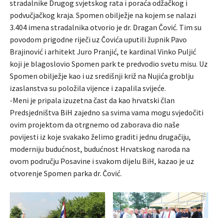
stradalnike Drugog svjetskog rata i poraća odžačkog i
podvučjačkog kraja. Spomen obilježje na kojem se nalazi
3.404 imena stradalnika otvorio je dr. Dragan Čović. Tim su
povodom prigodne riječi uz Čovića uputili župnik Pavo
Brajinović i arhitekt Juro Pranjić, te kardinal Vinko Puljić
koji je blagoslovio Spomen park te predvodio svetu misu. Uz
Spomen obilježje kao i uz središnji križ na Nujića groblju
izaslanstva su položila vijence i zapalila svijeće.
-Meni je pripala izuzetna čast da kao hrvatski član
Predsjedništva BiH zajedno sa svima vama mogu svjedočiti
ovim projektom da otrgnemo od zaborava dio naše
povijesti iz koje svakako želimo graditi jednu drugačiju,
moderniju budućnost, budućnost Hrvatskog naroda na
ovom području Posavine i svakom dijelu BiH, kazao je uz
otvorenje Spomen parka dr. Čović.