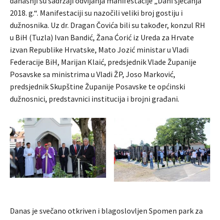
današnji su sadržaji odvijanja manifestacije „Dani sjećanja
2018. g.“. Manifestaciji su nazočili veliki broj gostiju i
dužnosnika. Uz dr. Dragan Čovića bili su također, konzul RH
u BiH (Tuzla) Ivan Bandić, Žana Ćorić iz Ureda za Hrvate
izvan Republike Hrvatske, Mato Jozić ministar u Vladi
Federacije BiH, Marijan Klaić, predsjednik Vlade Županije
Posavske sa ministrima u Vladi ŽP, Joso Marković,
predsjednik Skupštine Županije Posavske te općinski
dužnosnici, predstavnici institucija i brojni građani.
Danas je svečano otkriven i blagoslovljen Spomen park za