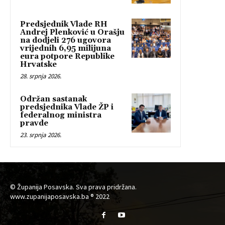
Predsjednik Vlade RH
Andrej Plenković u Orašju
na dodjeli 276 ugovora
vrijednih 6,95 milijuna
eura potpore Republike
Hrvatske
28. srpnja 2026.
Održan sastanak
predsjednika Vlade ŽP i
federalnog ministra
pravde
23. srpnja 2026.
© Županija Posavska. Sva prava pridržana.
www.zupanijaposavska.ba ® 2022