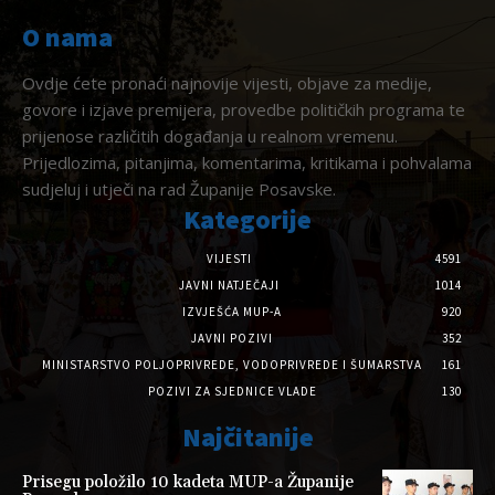
O nama
Ovdje ćete pronaći najnovije vijesti, objave za medije,
govore i izjave premijera, provedbe političkih programa te
prijenose različitih događanja u realnom vremenu.
Prijedlozima, pitanjima, komentarima, kritikama i pohvalama
sudjeluj i utječi na rad Županije Posavske.
Kategorije
VIJESTI
4591
JAVNI NATJEČAJI
1014
IZVJEŠĆA MUP-A
920
JAVNI POZIVI
352
MINISTARSTVO POLJOPRIVREDE, VODOPRIVREDE I ŠUMARSTVA
161
POZIVI ZA SJEDNICE VLADE
130
Najčitanije
Prisegu položilo 10 kadeta MUP-a Županije