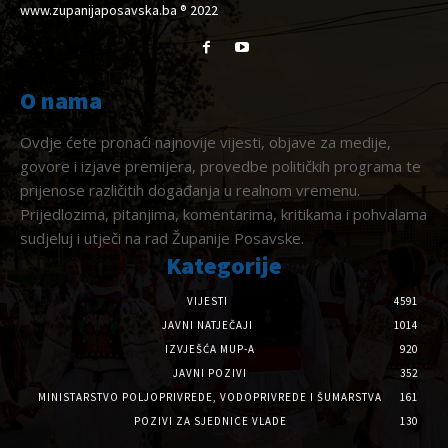
www.zupanijaposavska.ba ® 2022
O nama
Ovdje ćete pronaći najnovije vijesti, objave za medije,
govore i izjave premijera, provedbe političkih programa te
prijenose različitih događanja u realnom vremenu.
Prijedlozima, pitanjima, komentarima, kritikama i pohvalama
sudjeluj i utječi na rad Županije Posavske.
Kategorije
VIJESTI
4591
JAVNI NATJEČAJI
1014
IZVJEŠĆA MUP-A
920
JAVNI POZIVI
352
MINISTARSTVO POLJOPRIVREDE, VODOPRIVREDE I ŠUMARSTVA
161
POZIVI ZA SJEDNICE VLADE
130