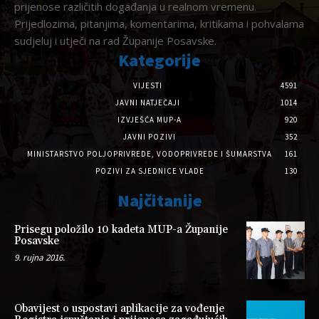
prijenose različitih događanja u realnom vremenu.
Prijedlozima, pitanjima, komentarima, kritikama i pohvalama
sudjeluj i utječi na rad Županije Posavske.
Kategorije
VIJESTI
4591
JAVNI NATJEČAJI
1014
IZVJEŠĆA MUP-A
920
JAVNI POZIVI
352
MINISTARSTVO POLJOPRIVREDE, VODOPRIVREDE I ŠUMARSTVA
161
POZIVI ZA SJEDNICE VLADE
130
Najčitanije
Prisegu položilo 10 kadeta MUP-a Županije
Posavske
9. rujna 2016.
Obavijest o uspostavi aplikacije za vođenje