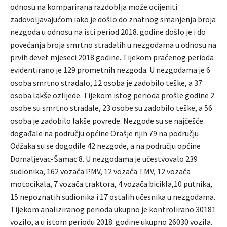
odnosu na komparirana razdoblja može ocijeniti
zadovoljavajućom iako je došlo do znatnog smanjenja broja
nezgoda u odnosu na isti period 2018. godine došlo je i do
povećanja broja smrtno stradalih u nezgodama u odnosu na
prvih devet mjeseci 2018 godine. Tijekom praćenog perioda
evidentirano je 129 prometnih nezgoda. U nezgodama je 6
osoba smrtno stradalo, 12 osoba je zadobilo teške, a 37
osoba lakše ozlijede. Tijekom istog perioda prošle godine 2
osobe su smrtno stradale, 23 osobe su zadobilo teške, a 56
osoba je zadobilo lakše povrede. Nezgode su se najčešće
događale na području općine Orašje njih 79 na području
Odžaka su se dogodile 42 nezgode, a na području općine
Domaljevac-Šamac 8. U nezgodama je učestvovalo 239
sudionika, 162 vozača PMV, 12 vozača TMV, 12 vozača
motocikala, 7 vozača traktora, 4 vozača bicikla,10 putnika,
15 nepoznatih sudionika i 17 ostalih učesnika u nezgodama.
Tijekom analiziranog perioda ukupno je kontrolirano 30181
vozilo, a u istom periodu 2018. godine ukupno 26030 vozila.