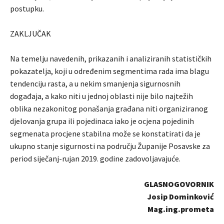
postupku.
ZAKLJUČAK
Na temelju navedenih, prikazanih i analiziranih statističkih
pokazatelja, koji u određenim segmentima rada ima blagu
tendenciju rasta, a u nekim smanjenja sigurnosnih
događaja, a kako niti u jednoj oblasti nije bilo najtežih
oblika nezakonitog ponašanja građana niti organiziranog
djelovanja grupa ili pojedinaca iako je ocjena pojedinih
segmenata procjene stabilna može se konstatirati da je
ukupno stanje sigurnosti na području Županije Posavske za
period siječanj-rujan 2019. godine zadovoljavajuće.
GLASNOGOVORNIK
Josip Dominković
Mag.ing.prometa