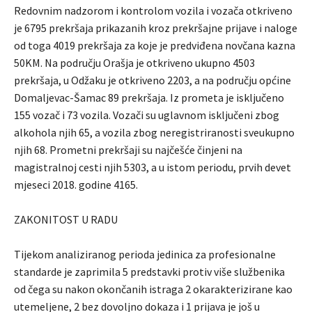
Redovnim nadzorom i kontrolom vozila i vozača otkriveno
je 6795 prekršaja prikazanih kroz prekršajne prijave i naloge
od toga 4019 prekršaja za koje je predviđena novčana kazna
50KM. Na području Orašja je otkriveno ukupno 4503
prekršaja, u Odžaku je otkriveno 2203, a na području općine
Domaljevac-Šamac 89 prekršaja. Iz prometa je isključeno
155 vozač i 73 vozila. Vozači su uglavnom isključeni zbog
alkohola njih 65, a vozila zbog neregistriranosti sveukupno
njih 68. Prometni prekršaji su najčešće činjeni na
magistralnoj cesti njih 5303, a u istom periodu, prvih devet
mjeseci 2018. godine 4165.
ZAKONITOST U RADU
Tijekom analiziranog perioda jedinica za profesionalne
standarde je zaprimila 5 predstavki protiv više službenika
od čega su nakon okončanih istraga 2 okarakterizirane kao
utemeljene, 2 bez dovoljno dokaza i 1 prijava je još u