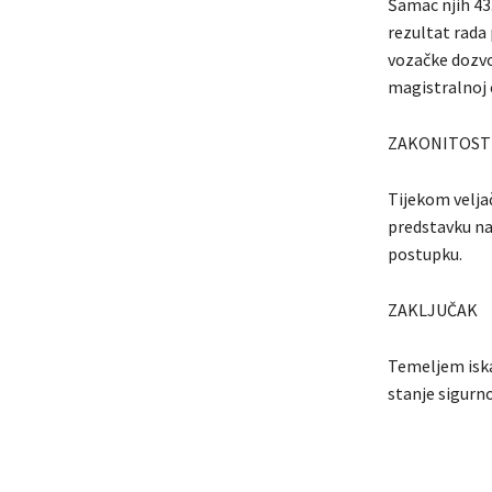
Šamac njih 43.
rezultat rada 
vozačke dozvol
magistralnoj c
ZAKONITOST
Tijekom velja
predstavku na 
postupku.
ZAKLJUČAK
Temeljem iskaz
stanje sigurn