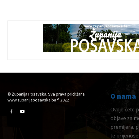
© Županija Posavska. Sva prava pridržana.
O nama
www.zupanijaposavska.ba ® 2022
Ovdje ćete pr
objave za me
premijera, 
te prijenose