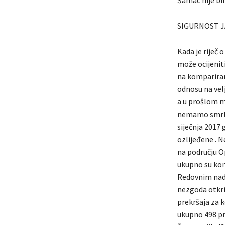
Šamac nije bi
SIGURNOST 
Kada je riječ
može ocijenit
na kompariran
odnosu na vel
a u prošlom m
nemamo smrtno
siječnja 2017 
ozlijeđene . N
na području 
ukupno su kon
Redovnim nad
nezgoda otkri
prekršaja za 
ukupno 498 pr