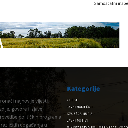
Samostalni inspe
Kategorije
onaći najnovije vijesti,
VIJESTI
JAVNI NATJEČAJI
dije, govore i izjave
IZVJEŠĆA MUP-A
provedbe političkih programa
JAVNI POZIVI
 različitih događanja u
MINISTARSTVO POLJOPRIVREDE, VODO