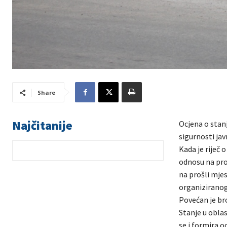
Share
Najčitanije
Ocjena o stanj
sigurnosti ja
Kada je riječ 
odnosu na pro
na prošli mjes
organiziranog
Povećan je br
Stanje u obla
se i formira o