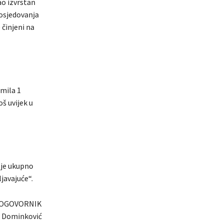
ao izvrstan
posjedovanja
 činjeni na
mila 1
š uvijek u
 je ukupno
javajuće“.
OGOVORNIK
p Dominković