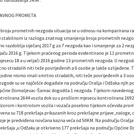
lo narušavanja JRiM .
JAVNOG PROMETA
 o broju prometnih nezgoda situacija se u odnosu na komparirana r
i stabilnom iz razloga znatnog smanjenja broja prometnih nezgo
o razdoblja siječanj 2017 g za 7 nezgoda kao i smanjenje za 2 nez
jaču 2016 g. Tijekom praćenog perioda evidentirano je 11 promet
jesecu 18 a u veljači 2016 godine 13 prometnih nezgoda. U nezgo
 stradalih niti teže povrijeđenih a 6 osobe je lakše ozlijeđene. 
godine nismo imali smrtno stradalih, niti teže povrijeđenih a 3 oso
ezgode su se najčešće događale na području Orašja i Odžaka njih po 
Općine Domaljevac-Šamac dogodila 1 nezgoda. Tijekom navedenog
trolirana 2644 vozila dok su u prošlom mjesecu kontrolirana 1692 
zorom i kontrolom vozila i vozača posebno tijekom očevida pro
vena su 718 prekršaja prikazanih kroz prekršajne prijave ,naloge, 
koje je predviđena novčana kazna veća od 50KM. Na području Orašja
ekršaja ,u Odžaku je otkriveno 177 prekršaja na području Općine 