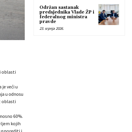
Održan sastanak
predsjednika Vlade ŽP i
federalnog ministra
pravde
23. srpnja 2026.
i oblasti
 je veći u
nja u odnosu
 oblasti
odnosno 60%.
ljem kojih
usporediti i