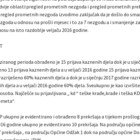
z dvije oblasti:pregled prometnih nezgoda i pregled prometnih prek
 pregled prometnih nezgoda izvodimo zaključak da je došlo do sma
goda u odnosu na prošli mjesec i to za 7 nezgodu a i smanjenje z
nosu na isto razdoblje veljaču 2016 godine.
T
iranog perioda obrađeno je 15 prijava kaznenih djela dok je u sije
o 13 prijava kaznenih djela a u veljači 2016 godine 15 prijava kazn
azriješeno 60% kaznenih djela a dok je u siječnju 2017 godine razr
 djela a u veljači 2016 godine 60% djela. Sveukupno je kao izvršite
 osoba. Najčešće su prijavljivana „ kd “ teške krađe,krađe i teška KD
ometa“.
P ukupno je evidentirano i obrađeno 8 prekršaja a tijekom prošlog
016 godine ukupno je evidentirano 10 prekršaja. Na području općine
7 prekršaja , na području Općine Odžak 1 dok na području općine D