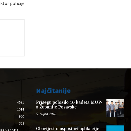
ktor policije
Najčitanije
Prisegu položilo 10 kadeta MUP-
4591
a Županije Posavske
1014
9. rujna 2016.
920
352
Obavijest o uspostavi aplikacije
PRIVREDE I