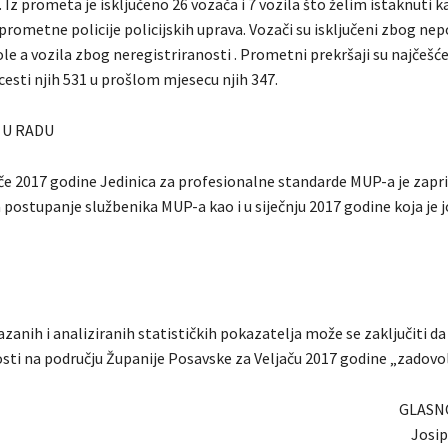
 Iz prometa je isključeno 26 vozača i 7 vozila što želim istaknuti k
prometne policije policijskih uprava. Vozači su isključeni zbog ne
e a vozila zbog neregistriranosti . Prometni prekršaji su najčešće
esti njih 531 u prošlom mjesecu njih 347.
 U RADU
če 2017 godine Jedinica za profesionalne standarde MUP-a je zapri
postupanje službenika MUP-a kao i u siječnju 2017 godine koja je jo
anih i analiziranih statističkih pokazatelja može se zaključiti da
osti na području Županije Posavske za Veljaču 2017 godine „zadovol
GLASN
Josi