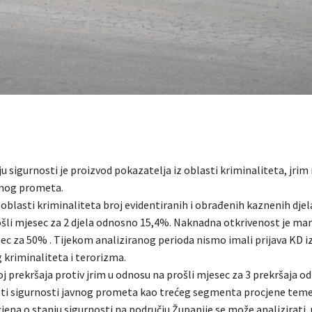
u sigurnosti je proizvod pokazatelja iz oblasti kriminaliteta, jrim 
vnog prometa.
o oblasti kriminaliteta broj evidentiranih i obrađenih kaznenih djela
šli mjesec za 2 djela odnosno 15,4%. Naknadna otkrivenost je ma
ec za 50% . Tijekom analiziranog perioda nismo imali prijava KD iz
 kriminaliteta i terorizma.
oj prekršaja protiv jrim u odnosu na prošli mjesec za 3 prekršaja 
sti sigurnosti javnog prometa kao trećeg segmenta procjene teme
cjena o stanju sigurnosti na području Županije se može analizirati ,