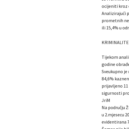
ocijeniti kro
Analizirajući
prometnih nez
ili 15,4% u od
KRIMINALITE
Tijekom analiz
godine obrađen
Sveukupno je r
84,6% kaznenih
prijavljeno 11
sigurnosti pr
JriM
Na području Ž
u 2.mjesecu 2
evidentirana 