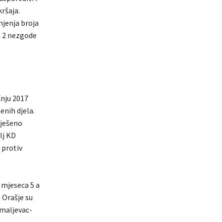
ršaja.
njenja broja
a 2 nezgode
čnju 2017
enih djela.
iješeno
lj KD
 protiv
 mjeseca 5 a
 Orašje su
omaljevac-