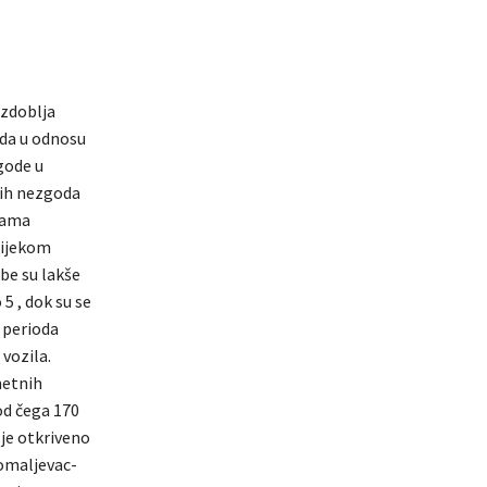
azdoblja
da u odnosu
gode u
nih nezgoda
dama
Tijekom
be su lakše
5 , dok su se
 perioda
vozila.
metnih
od čega 170
 je otkriveno
Domaljevac-