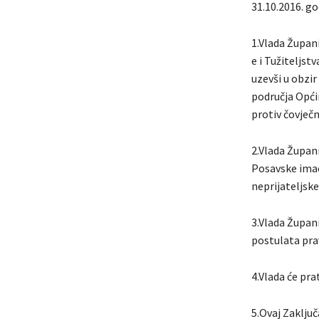
31.10.2016. go
1.Vlada Župani
e i Tužiteljst
uzevši u obzir
područja Opći
protiv čovječn
2.Vlada Župani
Posavske imao
neprijateljske
3.Vlada Župan
postulata pra
4.Vlada će pra
5.Ovaj Zaklju