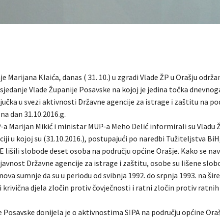
e Marijana Klaića, danas ( 31. 10.) u zgradi Vlade ŽP u Orašju održa
sjedanje Vlade Županije Posavske na kojoj je jedina točka dnevnoga
jučka u svezi aktivnosti Državne agencije za istrage i zaštitu na po
na dan 31.10.2016.g.
 Marijan Mikić i ministar MUP-a Meho Delić informirali su Vladu 
iji u kojoj su (31.10.2016.), postupajući po naredbi Tužiteljstva BiH,
E lišili slobode deset osoba na području općine Orašje. Kako se nav
javnost Državne agencije za istrage i zaštitu, osobe su lišene slo
ova sumnje da su u periodu od svibnja 1992. do srpnja 1993. na ši
i krivična djela zločin protiv čovječnosti i ratni zločin protiv ratnih
e Posavske donijela je o aktivnostima SIPA na području općine Ora