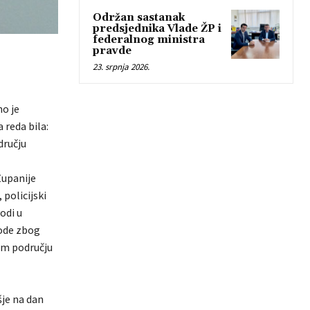
Održan sastanak
predsjednika Vlade ŽP i
federalnog ministra
pravde
23. srpnja 2026.
no je
 reda bila:
dručju
Županije
 policijski
odi u
bode zbog
rem području
šje na dan