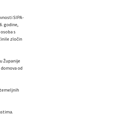
ivnosti SIPA-
6. godine,
0 osoba s
inile zločin
ju Županije
 i domova od
 temeljnih
astima.