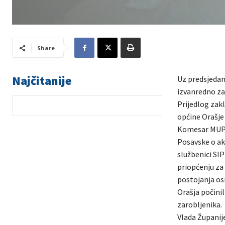
Share
Najčitanije
Uz predsjedanj
izvanredno za
Prijedlog zakl
općine Orašje 
Komesar MUP-a
Posavske o akc
službenici SIP
priopćenju za 
postojanja osn
Orašja počinil
zarobljenika.
Vlada Županij