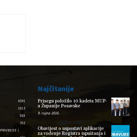
Najčitanije
Prisegu položilo 10 kadeta MUP-
4591
a Županije Posavske
1013
9. rujna 2016.
918
352
Obavijest o uspostavi aplikacije
PRIVREDE I
za vođenje Registra ispuštanja i