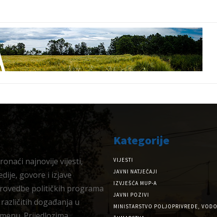
Kategorije
onaći najnovije vijesti,
VIJESTI
JAVNI NATJEČAJI
dije, govore i izjave
IZVJEŠĆA MUP-A
provedbe političkih programa
JAVNI POZIVI
 različitih događanja u
MINISTARSTVO POLJOPRIVREDE, VODO
menu. Prijedlozima,