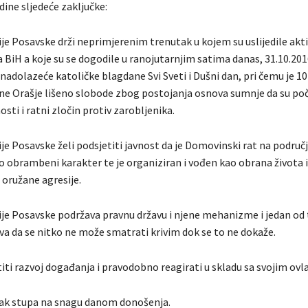
dine sljedeće zaključke:
je Posavske drži neprimjerenim trenutak u kojem su uslijedile akt
va BiH a koje su se dogodile u ranojutarnjim satima danas, 31.10.201
 nadolazeće katoličke blagdane Svi Sveti i Dušni dan, pri čemu je 1
ne Orašje lišeno slobode zbog postojanja osnova sumnje da su poč
osti i ratni zločin protiv zarobljenika.
je Posavske želi podsjetiti javnost da je Domovinski rat na područ
 obrambeni karakter te je organiziran i vođen kao obrana života
 oružane agresije.
ije Posavske podržava pravnu državu i njene mehanizme i jedan od
va da se nitko ne može smatrati krivim dok se to ne dokaže.
titi razvoj događanja i pravodobno reagirati u skladu sa svojim ovl
čak stupa na snagu danom donošenja.