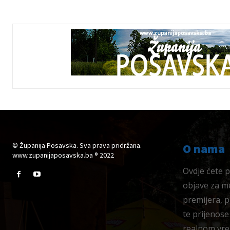
© Županija Posavska. Sva prava pridržana.
O nama
www.zupanijaposavska.ba ® 2022
Ovdje ćete pr
objave za me
premijera, 
te prijenose
realnom vre