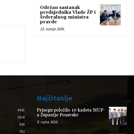
Održan sastanak
predsjednika Vlade ŽP i
federalnog ministra
pravde
23. srpnja 2026.
Najčitanije
Prisegu položilo 10 kadeta MUP-
4591
a Županije Posavske
1014
9. rujna 2016.
920
352