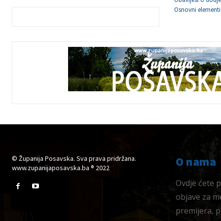
Osnovni element
© Županija Posavska. Sva prava pridržana.
O nama
www.zupanijaposavska.ba ® 2022
Ovdje ćete pr
objave za me
premijera, 