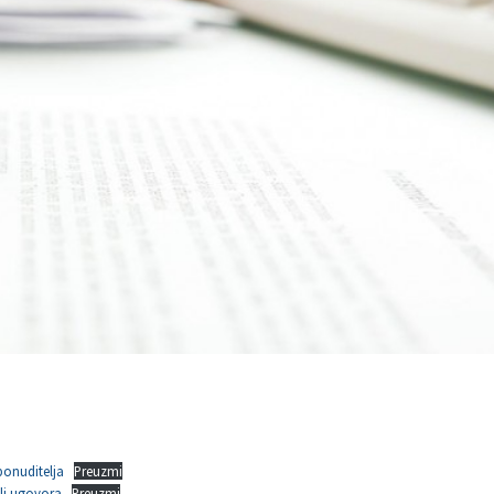
ponuditelja
Preuzmi
li ugovora
Preuzmi