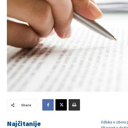
Share
Najčitanije
Odluka o izboru 
Obavijest o dodje