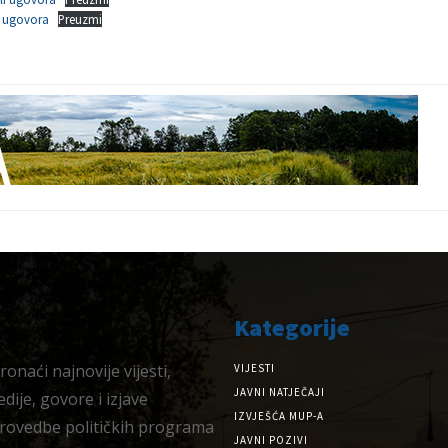
i ugovora
Preuzmi
Kategorije
onaći najnovije vijesti,
VIJESTI
JAVNI NATJEČAJI
dije, govore i izjave
IZVJEŠĆA MUP-A
provedbe političkih programa
JAVNI POZIVI