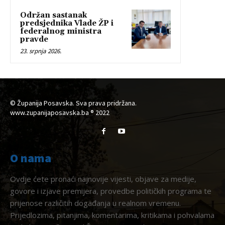
Održan sastanak
predsjednika Vlade ŽP i
federalnog ministra
pravde
23. srpnja 2026.
© Županija Posavska. Sva prava pridržana.
www.zupanijaposavska.ba ® 2022
O nama
Ovdje ćete pronaći najnovije vijesti, objave za medije,
govore i izjave premijera, provedbe političkih programa te
prijenose različitih događanja u realnom vremenu.
Prijedlozima, pitanjima, komentarima, kritikama i pohvalama