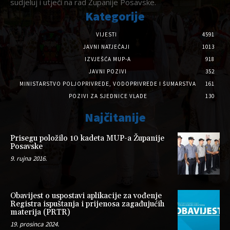
sudjeluj i utječi na rad Županije Posavske.
Kategorije
VIJESTI
4591
JAVNI NATJEČAJI
1013
IZVJEŠĆA MUP-A
918
JAVNI POZIVI
352
MINISTARSTVO POLJOPRIVREDE, VODOPRIVREDE I ŠUMARSTVA
161
POZIVI ZA SJEDNICE VLADE
130
Najčitanije
Prisegu položilo 10 kadeta MUP-a Županije
Posavske
9. rujna 2016.
Obavijest o uspostavi aplikacije za vođenje
Registra ispuštanja i prijenosa zagađujućih
materija (PRTR)
19. prosinca 2024.