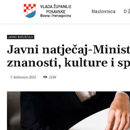
Naslovnica
O Ž
JAVNI NATJEČAJI
Javni natječaj-Minist
znanosti, kulture i s
7. kolovoza 2023.
1154