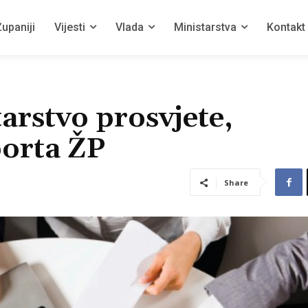
upaniji
Vijesti
Vlada
Ministarstva
Kontakt
arstvo prosvjete,
porta ŽP
Share