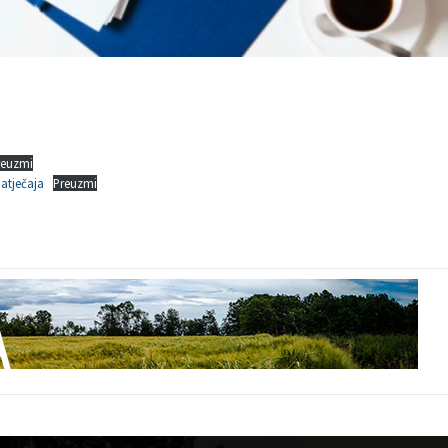
reuzmi
atječaja
Preuzmi