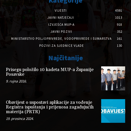
Kategorije
VIJESTI
4591
JAVNI NATJEČAJI
1013
IZVJEŠĆA MUP-A
918
JAVNI POZIVI
352
MINISTARSTVO POLJOPRIVREDE, VODOPRIVREDE I ŠUMARSTVA
161
POZIVI ZA SJEDNICE VLADE
130
Najčitanije
Prisegu položilo 10 kadeta MUP-a Županije
Posavske
9. rujna 2016.
Obavijest o uspostavi aplikacije za vođenje
Registra ispuštanja i prijenosa zagađujućih
materija (PRTR)
19. prosinca 2024.