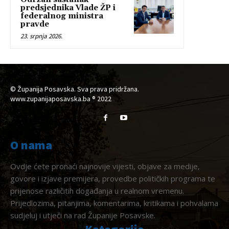
predsjednika Vlade ŽP i
federalnog ministra
pravde
23. srpnja 2026.
© Županija Posavska. Sva prava pridržana.
www.zupanijaposavska.ba ® 2022
O nama
Ovdje ćete pronaći najnovije vijesti, objave za medije,
govore i izjave premijera, provedbe političkih programa te
prijenose različitih događanja u realnom vremenu.
Prijedlozima, pitanjima, komentarima, kritikama i pohvalama
sudjeluj i utječi na rad Županije Posavske.