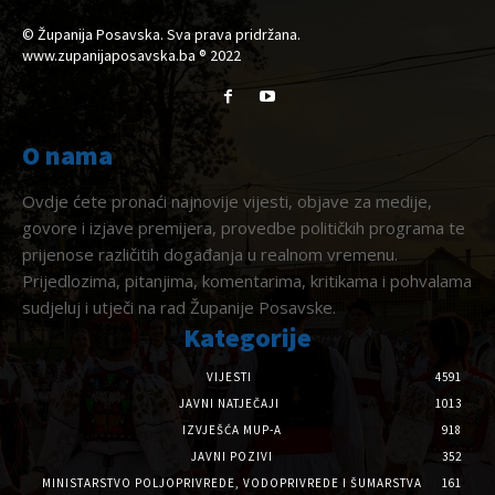
© Županija Posavska. Sva prava pridržana.
www.zupanijaposavska.ba ® 2022
O nama
Ovdje ćete pronaći najnovije vijesti, objave za medije,
govore i izjave premijera, provedbe političkih programa te
prijenose različitih događanja u realnom vremenu.
Prijedlozima, pitanjima, komentarima, kritikama i pohvalama
sudjeluj i utječi na rad Županije Posavske.
Kategorije
VIJESTI
4591
JAVNI NATJEČAJI
1013
IZVJEŠĆA MUP-A
918
JAVNI POZIVI
352
MINISTARSTVO POLJOPRIVREDE, VODOPRIVREDE I ŠUMARSTVA
161