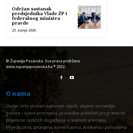
Održan sastanak
predsjednika Vlade ŽP i
federalnog ministra
pravde
23. srpnja 2026.
© Županija Posavska. Sva prava pridržana.
www.zupanijaposavska.ba ® 2022
O nama
Ovdje ćete pronaći najnovije vijesti, objave za medije,
govore i izjave premijera, provedbe političkih programa te
prijenose različitih događanja u realnom vremenu.
Prijedlozima, pitanjima, komentarima, kritikama i pohvalama