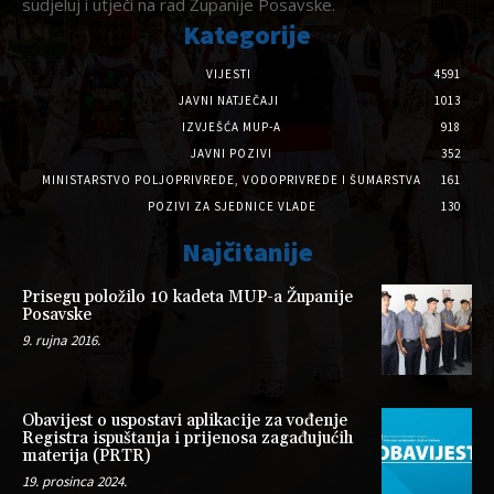
sudjeluj i utječi na rad Županije Posavske.
Kategorije
VIJESTI
4591
JAVNI NATJEČAJI
1013
IZVJEŠĆA MUP-A
918
JAVNI POZIVI
352
MINISTARSTVO POLJOPRIVREDE, VODOPRIVREDE I ŠUMARSTVA
161
POZIVI ZA SJEDNICE VLADE
130
Najčitanije
Prisegu položilo 10 kadeta MUP-a Županije
Posavske
9. rujna 2016.
Obavijest o uspostavi aplikacije za vođenje
Registra ispuštanja i prijenosa zagađujućih
materija (PRTR)
19. prosinca 2024.