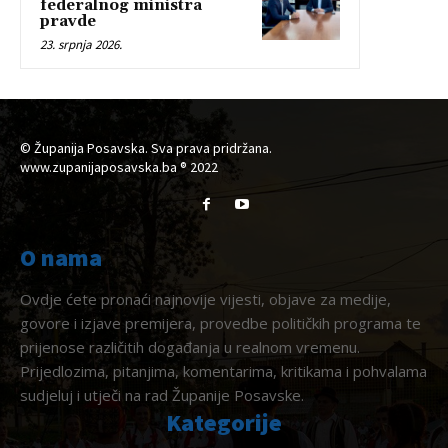
federalnog ministra
pravde
23. srpnja 2026.
© Županija Posavska. Sva prava pridržana.
www.zupanijaposavska.ba ® 2022
O nama
Ovdje ćete pronaći najnovije vijesti, objave za medije,
govore i izjave premijera, provedbe političkih programa te
prijenose različitih događanja u realnom vremenu.
Prijedlozima, pitanjima, komentarima, kritikama i pohvalama
sudjeluj i utječi na rad Županije Posavske.
Kategorije