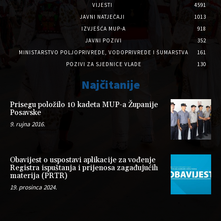
VIJESTI
4591
JAVNI NATJEČAJI
1013
IZVJEŠĆA MUP-A
918
JAVNI POZIVI
352
MINISTARSTVO POLJOPRIVREDE, VODOPRIVREDE I ŠUMARSTVA
161
POZIVI ZA SJEDNICE VLADE
130
Najčitanije
Prisegu položilo 10 kadeta MUP-a Županije
Posavske
9. rujna 2016.
Obavijest o uspostavi aplikacije za vođenje
Registra ispuštanja i prijenosa zagađujućih
materija (PRTR)
19. prosinca 2024.