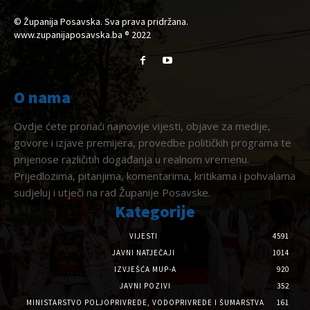
© Županija Posavska. Sva prava pridržana.
www.zupanijaposavska.ba ® 2022
O nama
Ovdje ćete pronaći najnovije vijesti, objave za medije,
govore i izjave premijera, provedbe političkih programa te
prijenose različitih događanja u realnom vremenu.
Prijedlozima, pitanjima, komentarima, kritikama i pohvalama
sudjeluj i utječi na rad Županije Posavske.
Kategorije
VIJESTI
4591
JAVNI NATJEČAJI
1014
IZVJEŠĆA MUP-A
920
JAVNI POZIVI
352
MINISTARSTVO POLJOPRIVREDE, VODOPRIVREDE I ŠUMARSTVA
161