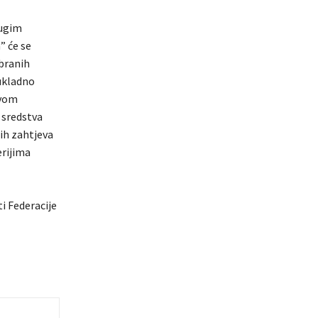
rugim
” će se
abranih
ukladno
ovom
 sredstva
ih zahtjeva
rijima
i Federacije