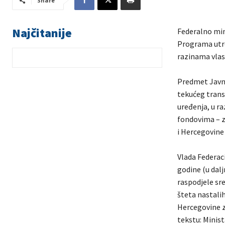
Share
Najčitanije
Federalno min
Programa utro
razinama vlast
Predmet Javno
tekućeg trans
uređenja, u r
fondovima – za
i Hercegovine 
Vlada Federaci
godine (u dal
raspodjele sr
šteta nastalih
Hercegovine z
tekstu: Minist