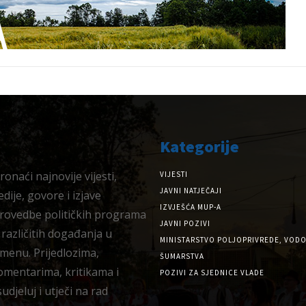
Kategorije
onaći najnovije vijesti,
VIJESTI
JAVNI NATJEČAJI
dije, govore i izjave
IZVJEŠĆA MUP-A
provedbe političkih programa
JAVNI POZIVI
 različitih događanja u
MINISTARSTVO POLJOPRIVREDE, VODO
menu. Prijedlozima,
ŠUMARSTVA
omentarima, kritikama i
POZIVI ZA SJEDNICE VLADE
djeluj i utječi na rad