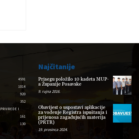
Najčitanije
Prisegu položilo 10 kadeta MUP-
4591
a Županije Posavske
1014
9. rujna 2016.
920
352
Obavijest o uspostavi aplikacije
PRIVREDE I
za vođenje Registra ispuštanja i
161
prijenosa zagađujućih materija
(PRTR)
130
19. prosinca 2024.