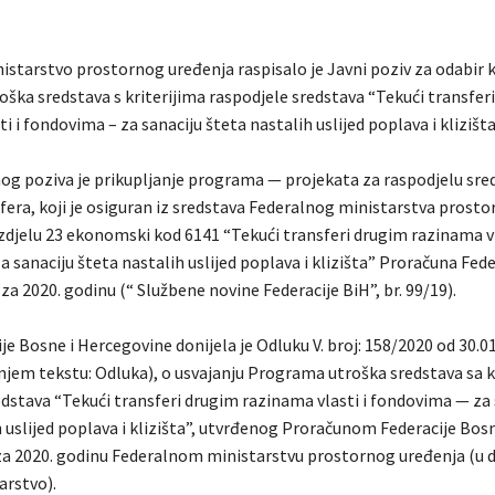
istarstvo prostornog uređenja raspisalo je Javni poziv za odabir 
ška sredstava s kriterijima raspodjele sredstava “Tekući transfer
i i fondovima – za sanaciju šteta nastalih uslijed poplava i klizišt
g poziva je prikupljanje programa — projekata za raspodjelu sre
fera, koji je osiguran iz sredstava Federalnog ministarstva prost
azdjelu 23 ekonomski kod 6141 “Tekući transferi drugim razinama vl
 sanaciju šteta nastalih uslijed poplava i klizišta” Proračuna Fed
za 2020. godinu (“ Službene novine Federacije BiH”, br. 99/19).
je Bosne i Hercegovine donijela je Odluku V. broj: 158/2020 od 30.01
jnjem tekstu: Odluka), o usvajanju Programa utroška sredstava sa k
edstava “Tekući transferi drugim razinama vlasti i fondovima — za 
 uslijed poplava i klizišta”, utvrđenog Proračunom Federacije Bosn
a 2020. godinu Federalnom ministarstvu prostornog uređenja (u 
arstvo).