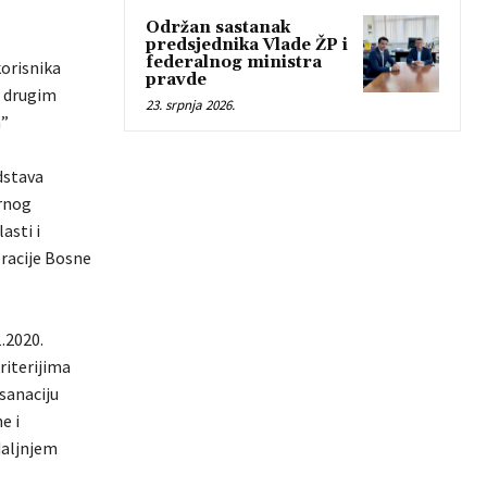
Održan sastanak
predsjednika Vlade ŽP i
federalnog ministra
korisnika
pravde
i drugim
23. srpnja 2026.
a”
dstava
ornog
asti i
eracije Bosne
.2020.
riterijima
sanaciju
e i
daljnjem