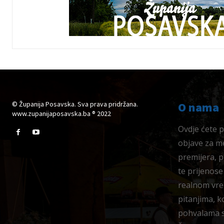
© Županija Posavska. Sva prava pridržana.
O nama
www.zupanijaposavska.ba ® 2022
Ovdje ćete pr
objave za me
premijera, 
te prijenose
realnom vre
pitanjima, k
pohvalama su