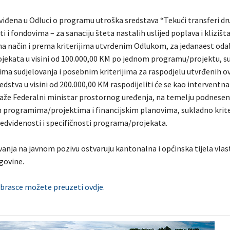
viđena u Odluci o programu utroška sredstava “Tekući transferi d
i i fondovima – za sanaciju šteta nastalih uslijed poplava i klizišta
, na način i prema kriterijima utvrđenim Odlukom, za jedanaest od
ekata u visini od 100.000,00 KM po jednom programu/projektu, s
jima sudjelovanja i posebnim kriterijima za raspodjelu utvrđenih 
dstva u visini od 200.000,00 KM raspodijeliti će se kao interventna
aže Federalni ministar prostornog uređenja, na temelju podnesen
 programima/projektima i financijskim planovima, sukladno krite
redviđenosti i specifičnosti programa/projekata.
anja na javnom pozivu ostvaruju kantonalna i općinska tijela vlast
govine.
obrasce možete preuzeti ovdje.