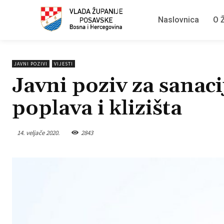
Naslovnica
O Ž
JAVNI POZIVI
VIJESTI
Javni poziv za sanacij
poplava i klizišta
14. veljače 2020.
2843