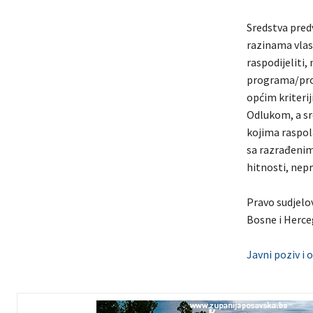
Sredstva pred
razinama vlast
raspodijeliti
programa/proj
općim kriteri
Odlukom, a sre
kojima raspol
sa razrađenim
hitnosti, nep
Pravo sudjelov
Bosne i Herce
Javni poziv i 