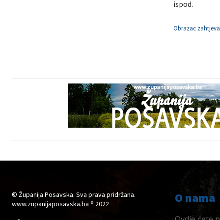
ispod.
Obrazac zahtjeva
© Županija Posavska. Sva prava pridržana.
O nama
www.zupanijaposavska.ba ® 2022
Ovdje ćete pr