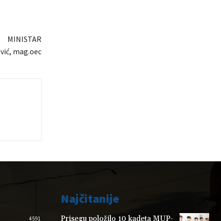
MINISTAR
vić, mag.oec
Najčitanije
Prisegu položilo 10 kadeta MUP-
4591