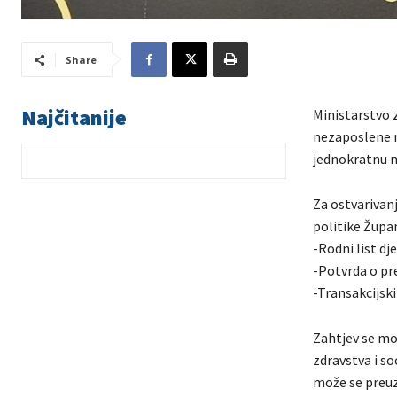
Share
Najčitanije
Ministarstvo 
nezaposlene m
jednokratnu n
Za ostvarivan
politike Župa
-Rodni list dj
-Potvrda o pre
-Transakcijski
Zahtjev se mo
zdravstva i so
može se preuz