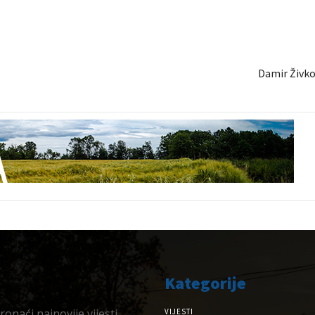
Damir Živko
Kategorije
onaći najnovije vijesti,
VIJESTI