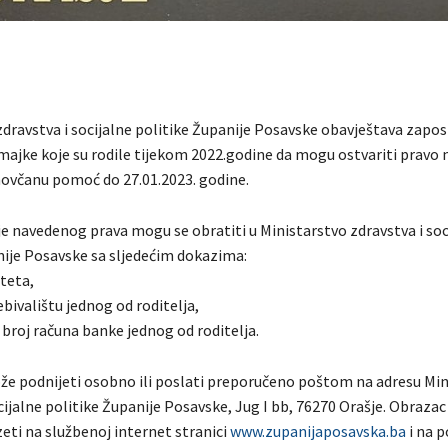
zdravstva i socijalne politike Županije Posavske obavještava zapos
ajke koje su rodile tijekom 2022.godine da mogu ostvariti pravo 
ovčanu pomoć do 27.01.2023. godine.
je navedenog prava mogu se obratiti u Ministarstvo zdravstva i soc
nije Posavske sa sljedećim dokazima:
eteta,
bivalištu jednog od roditelja,
 broj računa banke jednog od roditelja.
že podnijeti osobno ili poslati preporučeno poštom na adresu Min
cijalne politike Županije Posavske, Jug I bb, 76270 Orašje. Obrazac
eti na službenoj internet stranici
www.zupanijaposavska.ba
i na p