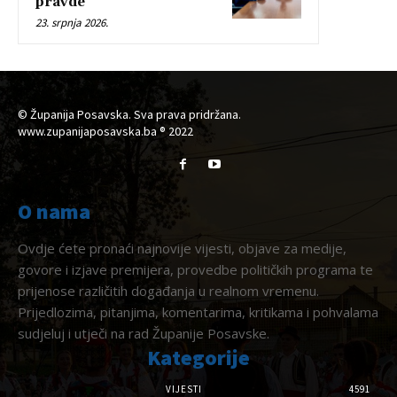
pravde
23. srpnja 2026.
© Županija Posavska. Sva prava pridržana.
www.zupanijaposavska.ba ® 2022
O nama
Ovdje ćete pronaći najnovije vijesti, objave za medije,
govore i izjave premijera, provedbe političkih programa te
prijenose različitih događanja u realnom vremenu.
Prijedlozima, pitanjima, komentarima, kritikama i pohvalama
sudjeluj i utječi na rad Županije Posavske.
Kategorije
VIJESTI
4591