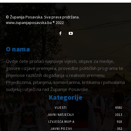
© Županija Posavska. Sva prava pridržana.
www.zupanijaposavska.ba ® 2022
O nama
Ovdje ćete pronaći najnovije vijesti, objave za medije,
govore i izjave premijera, provedbe političkih programa te
prijenose različitih događanja u realnom vremenu.
Prijedlozima, pitanjima, komentarima, kritikama i pohvalama
sudjeluj i utječi na rad Županije Posavske.
Kategorije
VIJESTI
4591
JAVNI NATJEČAJI
1013
IZVJEŠĆA MUP-A
918
JAVNI POZIVI
352