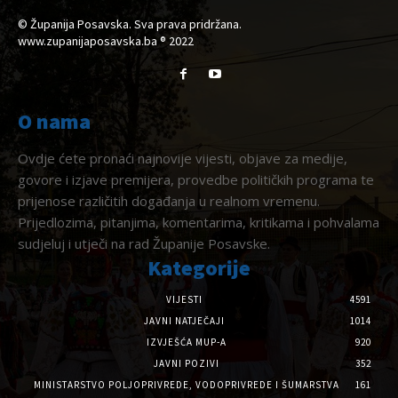
© Županija Posavska. Sva prava pridržana.
www.zupanijaposavska.ba ® 2022
O nama
Ovdje ćete pronaći najnovije vijesti, objave za medije,
govore i izjave premijera, provedbe političkih programa te
prijenose različitih događanja u realnom vremenu.
Prijedlozima, pitanjima, komentarima, kritikama i pohvalama
sudjeluj i utječi na rad Županije Posavske.
Kategorije
VIJESTI
4591
JAVNI NATJEČAJI
1014
IZVJEŠĆA MUP-A
920
JAVNI POZIVI
352
MINISTARSTVO POLJOPRIVREDE, VODOPRIVREDE I ŠUMARSTVA
161