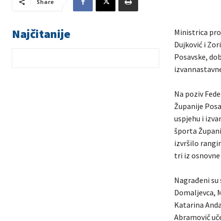
Share
Najčitanije
Ministrica pr
Dujković i Zo
Posavske, dob
izvannastavne
Na poziv Fede
Županije Posa
uspjehu i izv
športa Župani
izvršilo rangi
tri iz osnovne 
Nagrađeni su s
Domaljevca, M
Katarina Anda
Abramovič uče