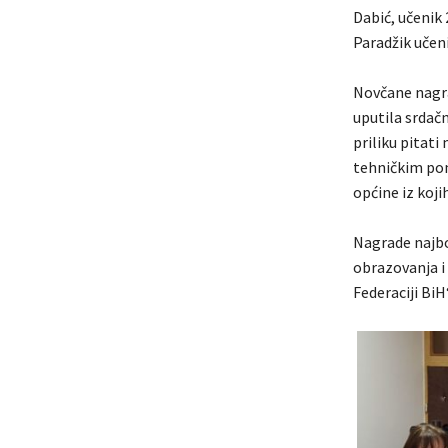
Dabić, učenik 
Paradžik učen
Novčane nagrad
uputila srdačn
priliku pitati
tehničkim pom
općine iz koji
Nagrade najbo
obrazovanja i
Federaciji BiH