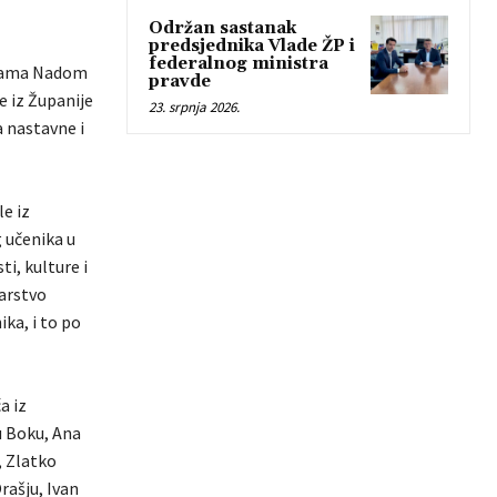
Održan sastanak
predsjednika Vlade ŽP i
federalnog ministra
nicama Nadom
pravde
e iz Županije
23. srpnja 2026.
 nastavne i
e iz
 učenika u
i, kulture i
tarstvo
ka, i to po
a iz
u Boku, Ana
, Zlatko
rašju, Ivan