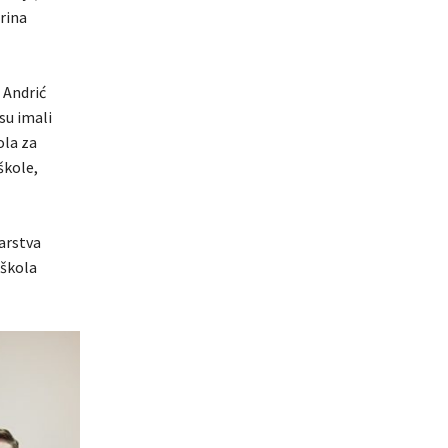
rina
 Andrić
su imali
ola za
škole,
arstva
 škola