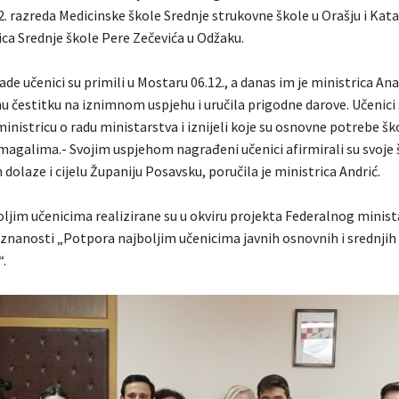
2. razreda Medicinske škole Srednje strukovne škole u Orašju i Kata
ica Srednje škole Pere Zečevića u Odžaku.
e učenici su primili u Mostaru 06.12., a danas im je ministrica Ana
u čestitku na iznimnom uspjehu i uručila prigodne darove. Učenici 
 ministricu o radu ministarstva i iznijeli koje su osnovne potrebe šk
agalima.- Svojim uspjehom nagrađeni učenici afirmirali su svoje 
h dolaze i cijelu Županiju Posavsku, poručila je ministrica Andrić.
ljim učenicima realizirane su u okviru projekta Federalnog minist
 znanosti „Potpora najboljim učenicima javnih osnovnih i srednjih
“.