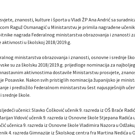
osvjete, znanosti, kulture i športa u Vladi ŽP Ana Andrić sa surad
ricom Raguž Osmanagić u Ministarstvu je primila nagrađene učenik
itnike nagrada Federalnog ministarstva obrazovanja i znanosti za
 aktivnosti u školskoj 2018/2019.g.
ralnog ministarstva obrazovanja i znanosti, osnovne i srednje škol
vske su za školsku 2018/2019.g. prijedloge nominacija za najboljeg
annastavnim aktivnostima dostavile Ministarstvu prosvjete, znanost
je Posavske. Nakon svih pristiglih nominacija županijsko je minis
ranje i predložilo Federalnom ministarstvu šest najuspješnijih učeni
i srednje škole.
ljedeći učenici: Slavko Ćošković učenik 9. razreda iz OŠ Braće Radić
arijan Vidović učenik 9. razreda iz Osnovne škole Stjepana Radića 
čić učenica 9. razreda iz Osnovne škole Vladimira Nazora u Odžaku
nik 4. razreda Gimnazije iz Školskog centra fra Martina Nedića u O