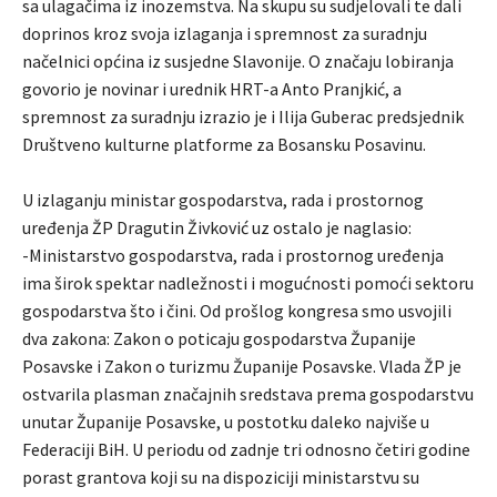
sa ulagačima iz inozemstva. Na skupu su sudjelovali te dali
doprinos kroz svoja izlaganja i spremnost za suradnju
načelnici općina iz susjedne Slavonije. O značaju lobiranja
govorio je novinar i urednik HRT-a Anto Pranjkić, a
spremnost za suradnju izrazio je i Ilija Guberac predsjednik
Društveno kulturne platforme za Bosansku Posavinu.
U izlaganju ministar gospodarstva, rada i prostornog
uređenja ŽP Dragutin Živković uz ostalo je naglasio:
-Ministarstvo gospodarstva, rada i prostornog uređenja
ima širok spektar nadležnosti i mogućnosti pomoći sektoru
gospodarstva što i čini. Od prošlog kongresa smo usvojili
dva zakona: Zakon o poticaju gospodarstva Županije
Posavske i Zakon o turizmu Županije Posavske. Vlada ŽP je
ostvarila plasman značajnih sredstava prema gospodarstvu
unutar Županije Posavske, u postotku daleko najviše u
Federaciji BiH. U periodu od zadnje tri odnosno četiri godine
porast grantova koji su na dispoziciji ministarstvu su