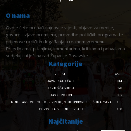
O nama
Ovdje ćete pronaći najnovije vijesti, objave za medije,
govore i izjave premijera, provedbe političkih programa te
prijenose različitih događanja u realnom vremenu.
Prijedlozima, pitanjima, komentarima, kritikama i pohvalama
sudjeluj i utječi na rad Županije Posavske.
Kategorije
VIJESTI
4591
JAVNI NATJEČAJI
1014
IZVJEŠĆA MUP-A
920
JAVNI POZIVI
352
MINISTARSTVO POLJOPRIVREDE, VODOPRIVREDE I ŠUMARSTVA
161
POZIVI ZA SJEDNICE VLADE
130
Najčitanije