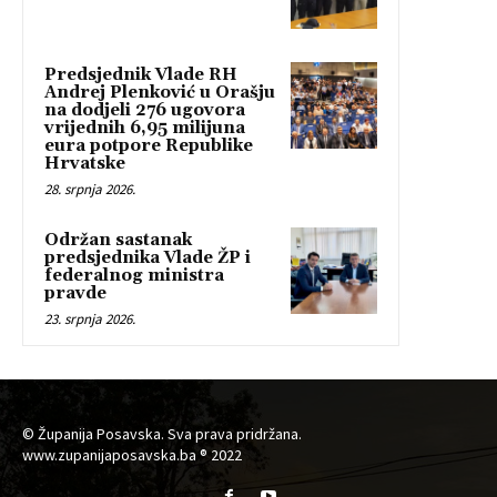
Predsjednik Vlade RH
Andrej Plenković u Orašju
na dodjeli 276 ugovora
vrijednih 6,95 milijuna
eura potpore Republike
Hrvatske
28. srpnja 2026.
Održan sastanak
predsjednika Vlade ŽP i
federalnog ministra
pravde
23. srpnja 2026.
© Županija Posavska. Sva prava pridržana.
www.zupanijaposavska.ba ® 2022