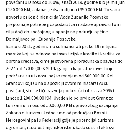
povećani u iznosu od 100%, znači 2019. godine bio je milijun
i 150.000 KM, a danas je dva milijuna i 350.000 KM. To samo
govori u prilog činjenici da Vlada Županije Posavske
prepoznaje potrebe gospodarstva i nada se upravo u tom
cilju doći do značajnog ulaganja na području općine
Domaljevac pa i Županije Posavske.
Samo u 2021. godini smo sufinancirali preko 19 milijuna
maraka koji se odnose na investicijske kredite i kredite za
obrtna sredstva, čime je stvorena proračunska obaveza do
2027. od 770.00,00 KM. Ulaganje u kapitalne investicije
podržane su u iznosu nešto manjem od 600.000,00 KM.
Grantovi koji su na dispoziciji ovom ministarstvu su
povećani, što se tiče razvoja poduzeća i obrta za 30% i
iznose 1.200.000,00 KM. Uveden je po prvi put Grant za
turizam u iznosu od 50.000,00 KM upravo zbog usvajanja
Zakona o turizmu. Jedno smo od područja u Bosni i
Hercegovini pa i u Federaciji gdje je potencijal turizma
ogroman, nažalost nije iskorišten. Sada su se stekli svi