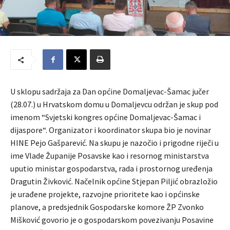
U sklopu sadržaja za Dan općine Domaljevac-Šamac jučer
(28.07.) u Hrvatskom domu u Domaljevcu održan je skup pod
imenom “Svjetski kongres općine Domaljevac-Šamac i
dijaspore“. Organizator i koordinator skupa bio je novinar
HINE Pejo Gašparević. Na skupu je nazočio i prigodne riječi u
ime Vlade Županije Posavske kao i resornog ministarstva
uputio ministar gospodarstva, rada i prostornog uređenja
Dragutin Živković. Načelnik općine Stjepan Piljić obrazložio
je urađene projekte, razvojne prioritete kao i općinske
planove, a predsjednik Gospodarske komore ŽP Zvonko
Mišković govorio je o gospodarskom povezivanju Posavine