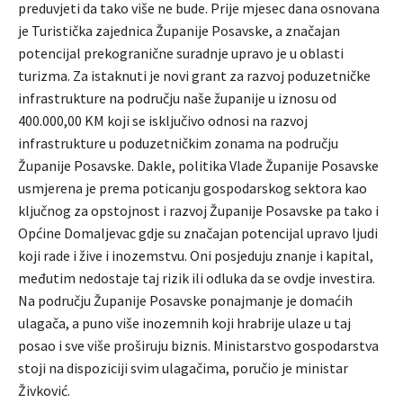
preduvjeti da tako više ne bude. Prije mjesec dana osnovana
je Turistička zajednica Županije Posavske, a značajan
potencijal prekogranične suradnje upravo je u oblasti
turizma. Za istaknuti je novi grant za razvoj poduzetničke
infrastrukture na području naše županije u iznosu od
400.000,00 KM koji se isključivo odnosi na razvoj
infrastrukture u poduzetničkim zonama na području
Županije Posavske. Dakle, politika Vlade Županije Posavske
usmjerena je prema poticanju gospodarskog sektora kao
ključnog za opstojnost i razvoj Županije Posavske pa tako i
Općine Domaljevac gdje su značajan potencijal upravo ljudi
koji rade i žive i inozemstvu. Oni posjeduju znanje i kapital,
međutim nedostaje taj rizik ili odluka da se ovdje investira.
Na području Županije Posavske ponajmanje je domaćih
ulagača, a puno više inozemnih koji hrabrije ulaze u taj
posao i sve više proširuju biznis. Ministarstvo gospodarstva
stoji na dispoziciji svim ulagačima, poručio je ministar
Živković.