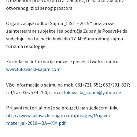
izložbenom prostoru od cca. 2.500m2, te na oko 2.000m2
otvorenog izložbenog prostora.
Organizacijski odbor Sajma „LIST – 2019.“ poziva sve
zainteresirane subjekte i sa područja Županije Posavske da
sudjeluju i na taj način budu dio 17. Međunarodnog sajma
turizma i ekologije.
Za dodatne informacije možete posjetiti web stranicu:
www.lukavacki-sajam.com
Više informacija o sajmu na mob. 061/721-651; 063/391-827;
tel/fax 035/574-700; e-mail
lukavacki_sajam@yahoo.de
Prijavni materijal može se preuzeti na sljedećem linku:
http://www.lukavacki-sajam.com/images/Prijavni-
materijal-2019—BA—KM.pdf