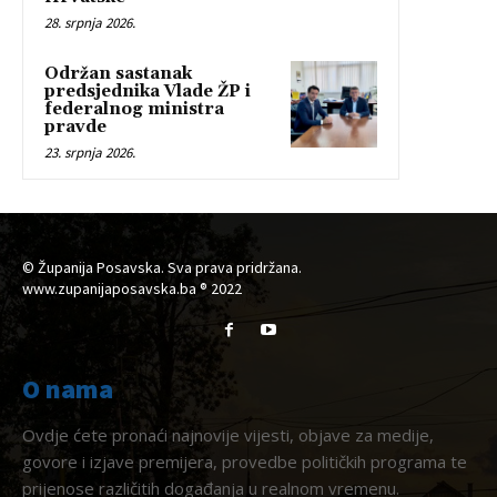
28. srpnja 2026.
Održan sastanak
predsjednika Vlade ŽP i
federalnog ministra
pravde
23. srpnja 2026.
© Županija Posavska. Sva prava pridržana.
www.zupanijaposavska.ba ® 2022
O nama
Ovdje ćete pronaći najnovije vijesti, objave za medije,
govore i izjave premijera, provedbe političkih programa te
prijenose različitih događanja u realnom vremenu.