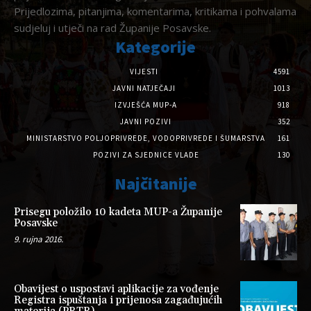
Prijedlozima, pitanjima, komentarima, kritikama i pohvalama
sudjeluj i utječi na rad Županije Posavske.
Kategorije
VIJESTI
4591
JAVNI NATJEČAJI
1013
IZVJEŠĆA MUP-A
918
JAVNI POZIVI
352
MINISTARSTVO POLJOPRIVREDE, VODOPRIVREDE I ŠUMARSTVA
161
POZIVI ZA SJEDNICE VLADE
130
Najčitanije
Prisegu položilo 10 kadeta MUP-a Županije
Posavske
9. rujna 2016.
Obavijest o uspostavi aplikacije za vođenje
Registra ispuštanja i prijenosa zagađujućih