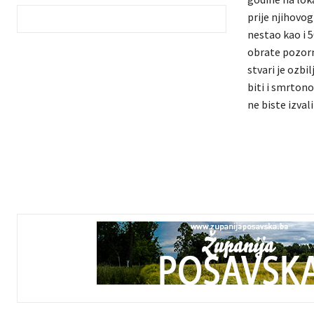
prije njihovo
nestao kao i 
obrate pozorn
stvari je ozbi
biti i smrton
ne biste izval