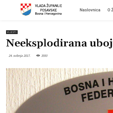
Naslovnica
O Ž
VIJESTI
Neeksplodirana uboji
24. svibnja 2017.
3593