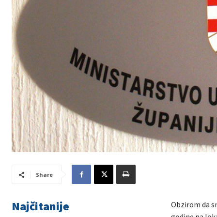
Share
Najčitanije
Obzirom da sm
godine na loka