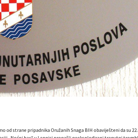
o od strane pripadnika Oružanih Snaga BIH obaviješteni da su 22
ciji „Noćni bar“ u Lepnici pronašli neeksplodirani trenutni trombl