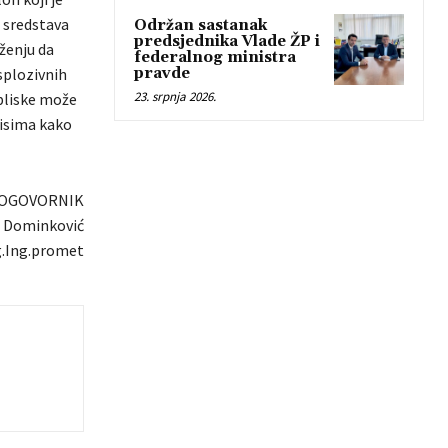
 sredstava
Održan sastanak
predsjednika Vlade ŽP i
ženju da
federalnog ministra
splozivnih
pravde
23. srpnja 2026.
 bliske može
pisima kako
OGOVORNIK
p Dominković
.Ing.promet