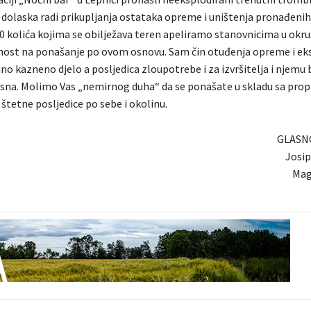
g dolaska radi prikupljanja ostataka opreme i uništenja pronađenih
50 kolića kojima se obilježava teren apeliramo stanovnicima u okru
ost na ponašanje po ovom osnovu. Sam čin otuđenja opreme i ek
ljno kazneno djelo a posljedica zloupotrebe i za izvršitelja i njemu
osna. Molimo Vas „nemirnog duha“ da se ponašate u skladu sa pro
i štetne posljedice po sebe i okolinu.
GLASN
Josi
Mag