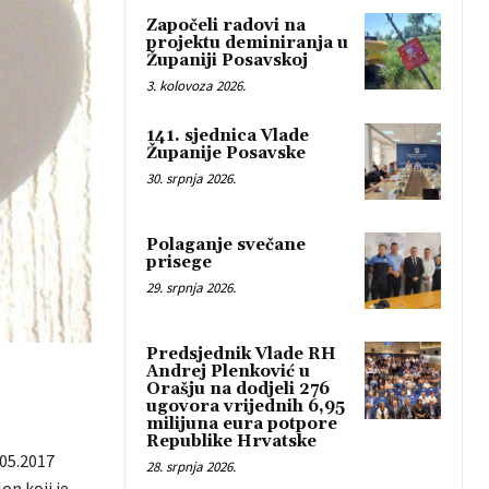
Započeli radovi na
projektu deminiranja u
Županiji Posavskoj
3. kolovoza 2026.
141. sjednica Vlade
Županije Posavske
30. srpnja 2026.
Polaganje svečane
prisege
29. srpnja 2026.
Predsjednik Vlade RH
Andrej Plenković u
Orašju na dodjeli 276
ugovora vrijednih 6,95
milijuna eura potpore
Republike Hrvatske
.05.2017
28. srpnja 2026.
on koji je