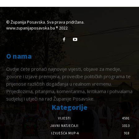
© Županija Posavska. Sva prava pridržana.
www.zupanijaposavska.ba ® 2022
O nama
Ovdje ćete pronaći najnovije vijesti, objave za medije,
govore i izjave premijera, provedbe političkih programa te
prijenose različitih događanja u realnom vremenu.
Prijedlozima, pitanjima, komentarima, kritikama i pohvalama
sudjeluj i utječi na rad Županije Posavske.
Kategorije
VIJESTI
4591
JAVNI NATJEČAJI
1013
IZVJEŠĆA MUP-A
918