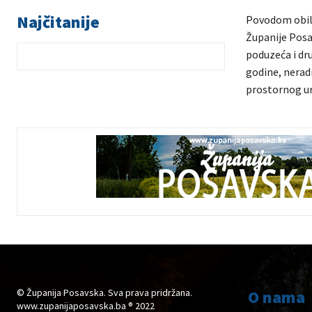
Najčitanije
Povodom obilj
Županije Posa
poduzeća i dru
godine, neradn
prostornog ur
© Županija Posavska. Sva prava pridržana.
O nama
www.zupanijaposavska.ba ® 2022